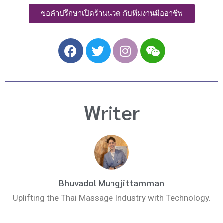
ขอคำปรึกษาเปิดร้านนวด กับทีมงานมืออาชีพ
F
T
I
W
a
w
n
e
c
i
s
i
e
t
t
x
b
t
a
i
Writer
o
e
g
n
o
r
r
k
a
m
Bhuvadol Mungjittamman
Uplifting the Thai Massage Industry with Technology.