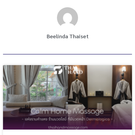
k
a
m
Beelinda Thaiset