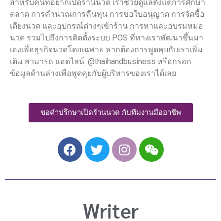
สำหรับคนที่อยากเปิดร้านนวด เราช่วยดูแลตั้งแต่การศึกษา
ตลาด การคำนวณการคืนทุน การขอใบอนุญาต การจัดซื้อ
เตียงนวด และอุปกรณ์ต่างๆเข้าร้าน การหาและอบรมหมอ
นวด รวมไปถึงการติดตั้งระบบ POS ที่ทางเราพัฒนาขึ้นมา
เองเพื่อธุรกิจนวดโดยเฉพาะ หากต้องการพูดคุยกับเราเพิ่ม
เติม สามารถ แอดไลน์: @thaihandbusiness หรือกรอก
ข้อมูลด้านล่างเพื่อพูดคุยกับผู้บริหารของเราได้เลย
ขอคำปรึกษาเปิดร้านนวด กับทีมงานมืออาชีพ
F
T
I
W
a
w
n
e
c
i
s
i
e
t
t
x
b
t
a
i
Writer
o
e
g
n
o
r
r