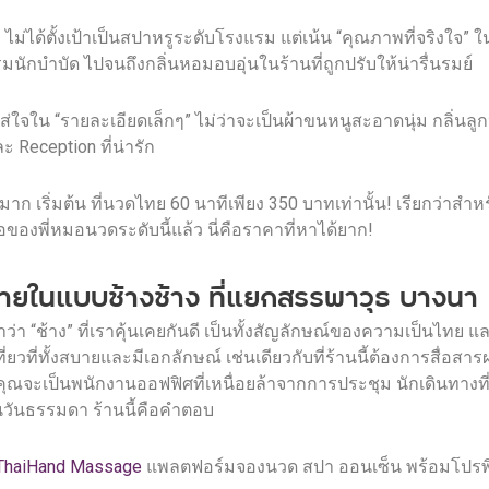
e
ไม่ได้ตั้งเป้าเป็นสปาหรูระดับโรงแรม แต่เน้น “คุณภาพที่จริงใจ” ใ
ักบำบัด ไปจนถึงกลิ่นหอมอบอุ่นในร้านที่ถูกปรับให้น่ารื่นรมย์
ความใส่ใจใน “รายละเอียดเล็กๆ” ไม่ว่าจะเป็นผ้าขนหนูสะอาดนุ่ม กลิ
Reception ที่น่ารัก
ก เริ่มต้น ที่นวดไทย 60 นาทีเพียง 350 บาทเท่านั้น! เรียกว่าสำห
งพี่หมอนวดระดับนี้แล้ว นี่คือราคาที่หาได้ยาก!
ายในแบบช้างช้าง ที่แยกสรรพาวุธ บางนา
่า “ช้าง” ที่เราคุ้นเคยกันดี เป็นทั้งสัญลักษณ์ของความเป็นไทย 
ยวที่ทั้งสบายและมีเอกลักษณ์ เช่นเดียวกับที่ร้านนี้ต้องการสื่อสาร
คุณจะเป็นพนักงานออฟฟิศที่เหนื่อยล้าจากการประชุม นักเดินทางที
นวันธรรมดา ร้านนี้คือคำตอบ
ThaiHand Massage
แพลตฟอร์มจองนวด สปา ออนเซ็น พร้อมโปรพิเ