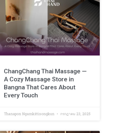
ChangChang Thai Massage —
A Cozy Massage Store in
Bangna That Cares About
Every Touch
Thanapon Ngamkittisongkun
กรกฎาคม 23, 2025