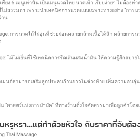
อกเพียง 6 เมนูเท่านั้น เป็นเมนูนวดไทย นวดเท้า เรียบง่ายๆ ไม่ต้องท
เด่นที่ไม่ธรรมดา เพราะนำเทคนิคการนวดแบบเฉพาะทางอย่าง “การนว
ร้าน
ge: การนวดไม้ไผ่อุ่นที่ช่วยผ่อนคลายกล้ามเนื้อได้ลึก คล้ายกา
ง
: ไม้ไผ่เย็นที่ใช้เทคนิคการรีดเส้นผสมน้ำมัน ให้ความรู้สึกสบายโ
รีทเมนต์สามารถเสริมลูกประคบก้านยาวในช่วงท้าย เพิ่มความอบอุ่น
ต่เป็น “ศาสตร์แห่งการบำบัด” ที่ทางร้านตั้งใจคัดสรรมาเพื่อลูกค้าโด
หรูหรา…แต่ทำด้วยหัวใจ กับราคาที่จับต้อง