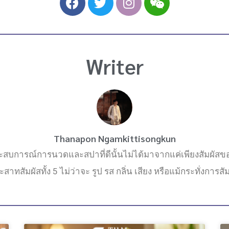
a
w
n
e
c
i
s
i
e
t
t
x
b
t
a
i
Writer
o
e
g
n
o
r
r
k
a
m
Thanapon Ngamkittisongkun
ประสบการณ์การนวดและสปาที่ดีนั้นไม่ได้มาจากแค่เพียงสัมผัส
สาทสัมผัสทั้ง 5 ไม่ว่าจะ รูป รส กลิ่น เสียง หรือแม้กระทั่งการสั