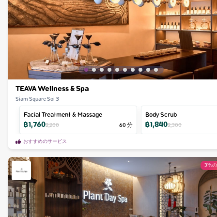
TEAVA Wellness & Spa
Siam Square Soi 3
Facial Treatment & Massage
Body Scrub
฿
1,760
฿
1,840
2,200
60
分
2,300
おすすめのサービス
31%