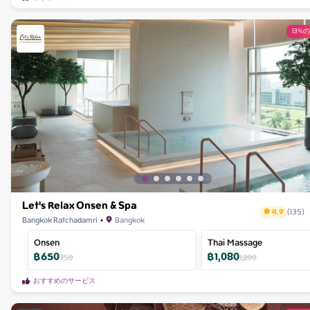
13%
Let's Relax Onsen & Spa
4.9
(
135
)
Bangkok Ratchadamri
•
Bangkok
Onsen
Thai Massage
฿
650
฿
1,080
750
1,200
おすすめのサービス