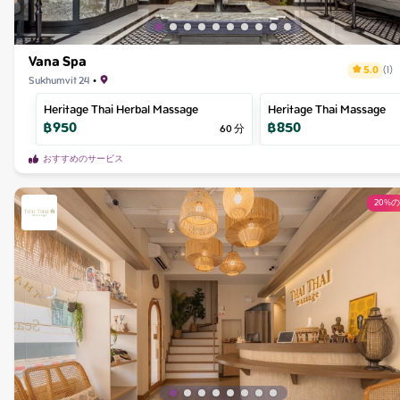
Vana Spa
5.0
(
1
)
Sukhumvit 24
•
Heritage Thai Herbal Massage
Heritage Thai Massage
฿
950
฿
850
60
分
おすすめのサービス
20%