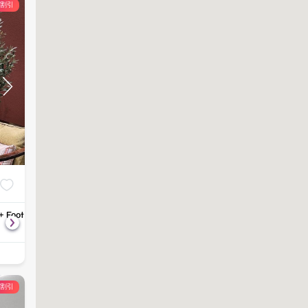
の割引
 + Foot &
Body-magic Oil Massage + Migraine
Deep Tissue Mas
฿
2,000
฿
3,000
Relief Head Massage "or" Foot Therapy
Migraine Relief 
90
分
2,500
90
分
3,500
Massage
の割引