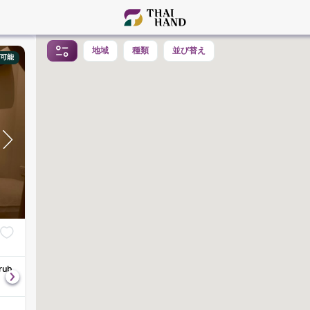
地域
種類
並び替え
可能
rub
Shoulder & Neck RiTUAL
Amazi Essence 
฿
890
฿
1,090
60
分
90
分