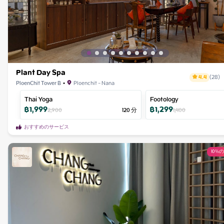
Plant Day Spa
4.4
(
28
)
PloenChit Tower B
•
Ploenchit - Nana
Thai Yoga
Footology
฿
1,999
฿
1,299
2,900
120
分
1,400
おすすめのサービス
10%