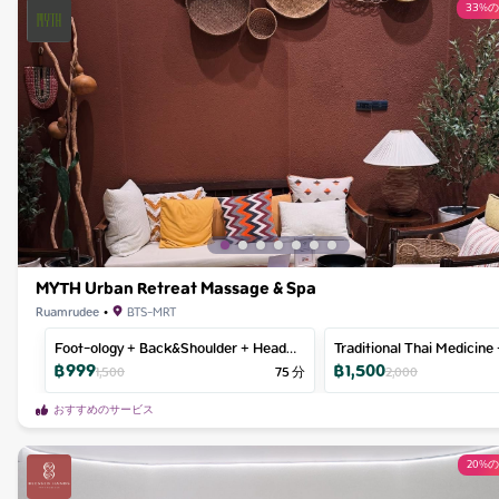
33%
MYTH Urban Retreat Massage & Spa
Ruamrudee
•
BTS-MRT
Foot-ology + Back&Shoulder + Head
Traditional Thai Medicine
฿
999
฿
1,500
Massage
Head Massage
1,500
75
分
2,000
おすすめのサービス
20%