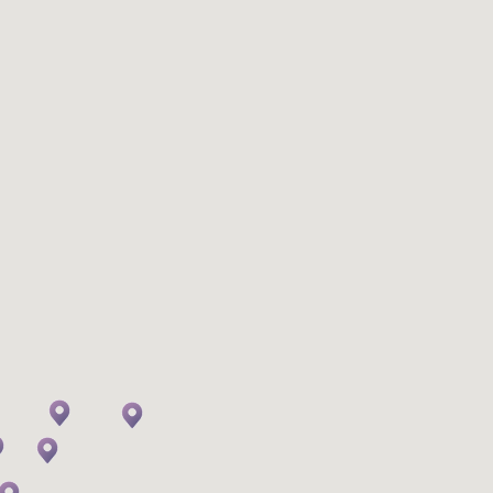
age
Four Hands Thai Massage
Signat
฿
2,320
฿
1,52
90
分
2,900
60
分