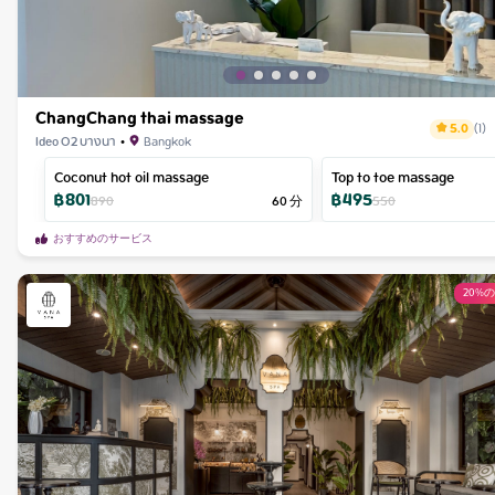
ChangChang thai massage
5.0
(
1
)
Ideo O2 บางนา
•
Bangkok
Coconut hot oil massage
Top to toe massage
฿
801
฿
495
890
60
分
550
おすすめのサービス
20%