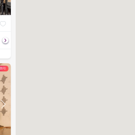
Royal Foot Massage
Oriental Aroma 
฿
650
฿
1,550
60
分
60
分
の割引