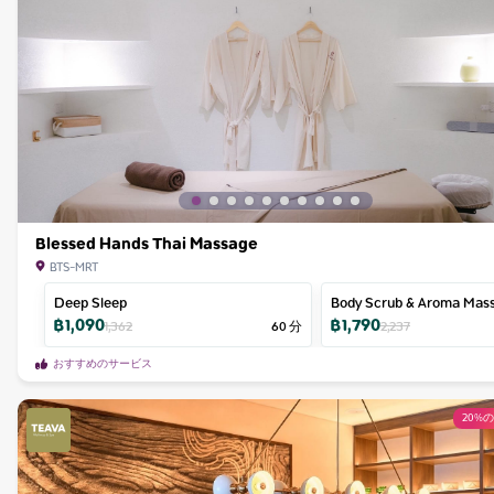
Blessed Hands Thai Massage
BTS-MRT
Deep Sleep
Body Scrub & Aroma Mas
฿
1,090
฿
1,790
1,362
60
分
2,237
おすすめのサービス
20%