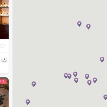
Deep Tissue Massage
Hot Stone Mass
฿
1,760
฿
1,920
60
分
2,200
60
分
2,400
の割引