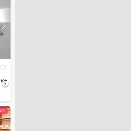
sage
Neck & Shoulder Massage - Office
Signature Deep 
฿
750
฿
1,290
Syndrome
90
分
937
60
分
1,612
の割引