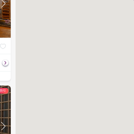
Aromatherapy(60mins) + Organic
Thai Muscle Rel
฿
1,999
฿
1,999
Body Scrubs(30mins)
90
分
2,300
90
分
2,900
の割引