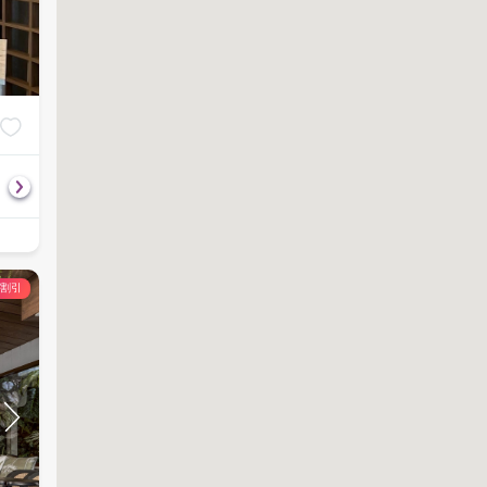
Body Scrub
Aroma hot oil m
฿
801
฿
711
90
分
890
60
分
790
の割引