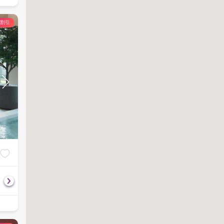
の割引
Dream Package
Aroma Oil Mass
฿
990
฿
1,170
120
分
1,100
90
分
1,300