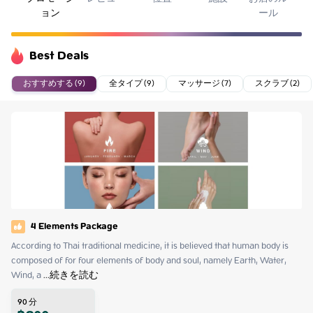
ョン
ール
Best Deals
おすすめする (9)
全タイプ (9)
マッサージ (7)
スクラブ (2)
4 Elements Package
According to Thai traditional medicine, it is believed that human body is 
composed of for four elements of body and soul, namely Earth, Water, 
Wind, a
 ...
続きを読む
90
分