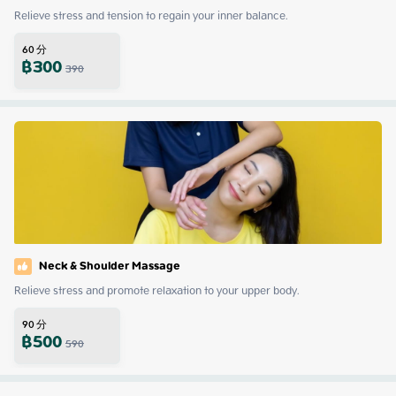
Relieve stress and tension to regain your inner balance.
60
分
฿
300
390
Neck & Shoulder Massage
Relieve stress and promote relaxation to your upper body.
90
分
฿
500
590