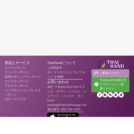
商品とサービス
ThaiHandについて
タイマッサージ
ご利用条件
フットマッサージ
タイ マッサージ に ついて の
ご参加ください
肩周りやヘッドマッサージ
こと を 検索
ThaiHandのLINE公式
オイルマッサージ
お問い合わせ
アカウントにご連
アロママッサージ
本社
:
〒10500 1055/723 ステ
絡ください
ハーブホットコンプレスマ
ート・タワー、シーロム、バ
ッサージ
ンラック、バンコク タイ
ボディスクラブ
Email :
booking@thaihandmassage.com
電話番号
:
080-046-4299