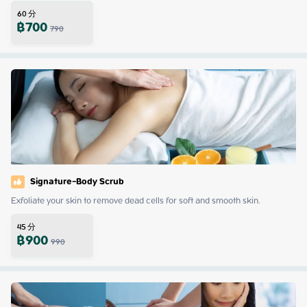
60
分
฿
700
790
Signature-Body Scrub
Exfoliate your skin to remove dead cells for soft and smooth skin.
45
分
฿
900
990