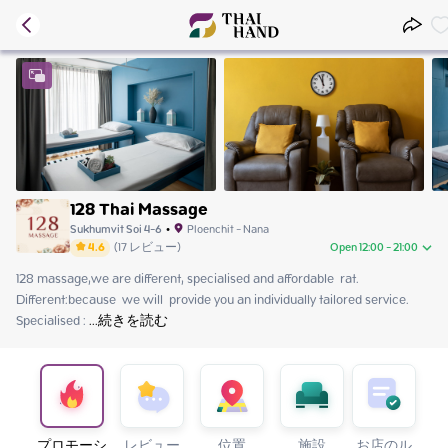
128 Thai Massage
Sukhumvit Soi 4-6
•
Ploenchit - Nana
4.6
(
17
レビュー
)
Open 12:00 - 21:00
128 massage,we are different, specialised and affordable  rat. 
Sunday
12:00 - 21:00
Different:because  we will  provide you an individually tailored service. 
Monday
12:00 - 21:00
Specialised :
Tuesday
 ...
続きを読む
12:00 - 21:00
Wednesday
12:00 - 21:00
Thursday
12:00 - 21:00
Friday
12:00 - 21:00
Saturday
12:00 - 21:00
プロモーシ
レビュー
位置
施設
お店のル