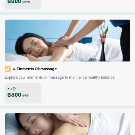
฿
800
1,090
4 Elements Oil massage
Explore your elements oil massage to maintain a healthy balance.
60
分
฿
600
690