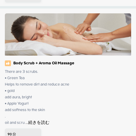
Body Scrub + Aroma Oil Massage
There are 3 scrubs.

▪️ Green Tea

Helps to remove dirt and reduce acne

▪️ gold

add aura, bright

▪️ Apple Yogurt

add softness to the skin

.

oil and scru
 ...
続きを読む
90
分