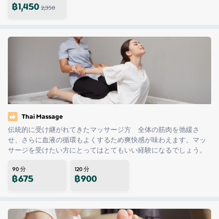
฿
1,450
2,350
Thai Massage
伝統的に受け継がれてきたマッサージ方　全体の筋肉を弛緩さ
せ、さらに血液の循環もよくするため爽快感が味わえます。マッ
サージを受けたい方にとってはとてもいい経験になるでしょう。
90
分
120
分
฿
675
฿
900