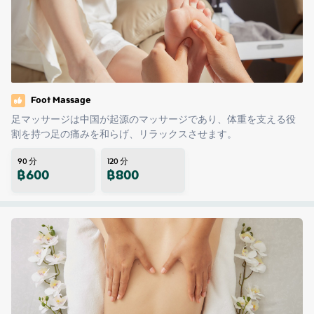
Foot Massage
足マッサージは中国が起源のマッサージであり、体重を支える役
割を持つ足の痛みを和らげ、リラックスさせます。
90
分
120
分
฿
600
฿
800