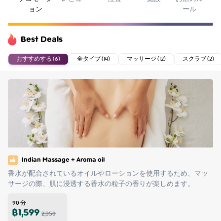
ョン
ール
Best Deals
おすすめする (6)
全タイプ (14)
マッサージ (12)
スクラブ (2)
Indian Massage + Aroma oil
香水が配合されているオイルやローションを使用するため、マッ
サージの際、肌に浸透する香水の粒子の香りが楽しめます。
90
分
฿
1,599
2,350