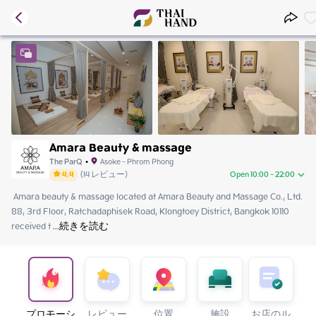
Amara Beauty & massage
The ParQ
•
Asoke - Phrom Phong
4.4
(
14
レビュー
)
Open 10:00 - 22:00
 Amara beauty & massage located at Amara Beauty and Massage Co., Ltd. 
Saturday
10:00 - 22:00
88, 3rd Floor, Ratchadaphisek Road, Klongtoey District, Bangkok 10110 
Sunday
10:00 - 22:00
received t
Monday
 ...
続きを読む
10:00 - 22:00
Tuesday
10:00 - 22:00
Wednesday
10:00 - 22:00
Thursday
10:00 - 22:00
Friday
10:00 - 22:00
プロモーシ
レビュー
位置
施設
お店のル