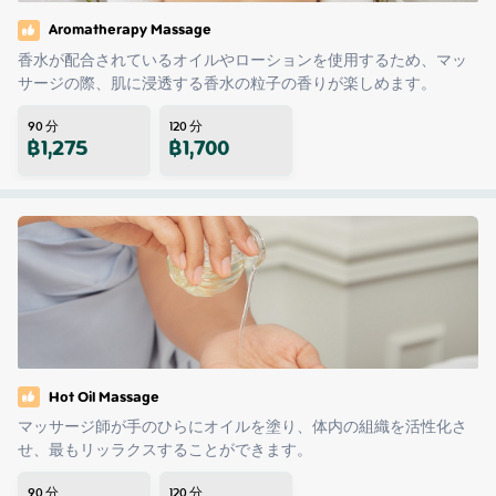
Aromatherapy Massage
香水が配合されているオイルやローションを使用するため、マッ
サージの際、肌に浸透する香水の粒子の香りが楽しめます。
90
分
120
分
฿
1,275
฿
1,700
Hot Oil Massage
マッサージ師が手のひらにオイルを塗り、体内の組織を活性化さ
せ、最もリッラクスすることができます。
90
分
120
分