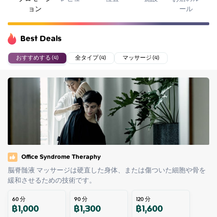
ョン
ール
Best Deals
おすすめする (4)
全タイプ (4)
マッサージ (4)
Office Syndrome Theraphy
脳脊髄液 マッサージは硬直した身体、または傷ついた細胞や骨を
緩和させるための技術です。
60
分
90
分
120
分
฿
1,000
฿
1,300
฿
1,600