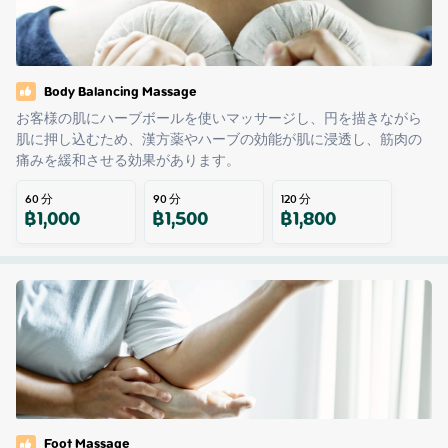
Body Balancing Massage
お客様の肌にハーブボールを使いマッサージし、円を描きながら
肌に押し込むため、漢方薬やハーブの効能が肌に浸透し、筋肉の
痛みを緩和させる効果があります。
60
分
90
分
120
分
฿
1,000
฿
1,500
฿
1,800
Foot Massage