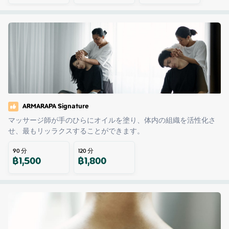
ARMARAPA Signature
マッサージ師が手のひらにオイルを塗り、体内の組織を活性化さ
せ、最もリッラクスすることができます。
90
分
120
分
฿
1,500
฿
1,800