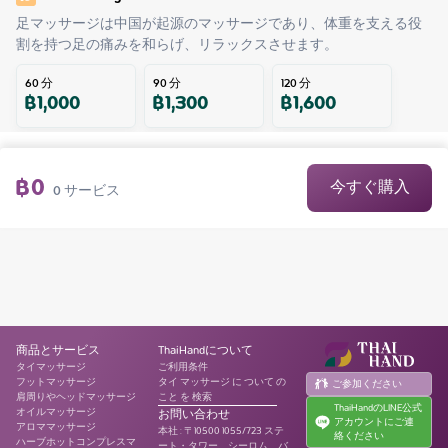
足マッサージは中国が起源のマッサージであり、体重を支える役
割を持つ足の痛みを和らげ、リラックスさせます。
60
分
90
分
120
分
฿
1,000
฿
1,300
฿
1,600
฿
0
今すぐ購入
0
サービス
商品とサービス
ThaiHandについて
タイマッサージ
ご利用条件
フットマッサージ
タイ マッサージ に ついて の
ご参加ください
肩周りやヘッドマッサージ
こと を 検索
ThaiHandのLINE公式
オイルマッサージ
お問い合わせ
アカウントにご連
アロママッサージ
本社
:
〒10500 1055/723 ステ
絡ください
ハーブホットコンプレスマ
ート・タワー、シーロム、バ