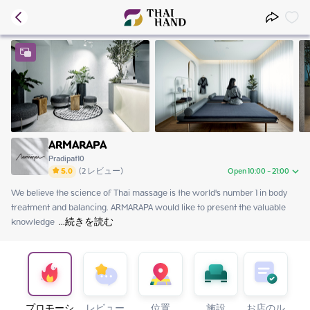
ARMARAPA
Pradipat10
5.0
(
2
レビュー
)
Open 10:00 - 21:00
We believe the science of Thai massage is the world's number 1 in body 
Saturday
10:00 - 21:00
treatment and balancing. ARMARAPA would like to present the valuable 
Sunday
10:00 - 21:00
knowledge 
Monday
 ...
続きを読む
10:00 - 21:00
Tuesday
10:00 - 21:00
Wednesday
10:00 - 21:00
Thursday
10:00 - 21:00
Friday
10:00 - 21:00
プロモーシ
レビュー
位置
施設
お店のル