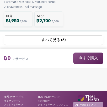
1. aromatic foot soak & foot, heel scrub

2. bhawaness Thai massage
110
分
150
分
฿
1,980
฿
2,700
2,200
3,000
すべて見る (6)
฿
0
今すぐ購入
0
サービス
商品とサービス
ThaiHandについて
タイマッサージ
ご利用条件
フットマッサージ
タイ マッサージ に ついて の
ご参加ください