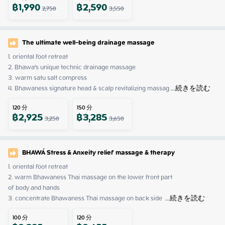
฿
1,990
฿
2,590
2,750
3,550
The ultimate well-being drainage massage
1. oriental foot retreat

2. Bhawa's unique technic drainage massage

3. warm satu salt compress

4. Bhawaness signature head & scalp revitalizing massag
 ...
続きを読む
120
分
150
分
฿
2,925
฿
3,285
3,250
3,650
BHAWÁ Stress & Anxeity relief massage & therapy
1. oriental foot retreat

2. warm Bhawaness Thai massage on the lower front part 

of body and hands

3. concentrate Bhawaness Thai massage on back side 
 ...
続きを読む
100
分
120
分