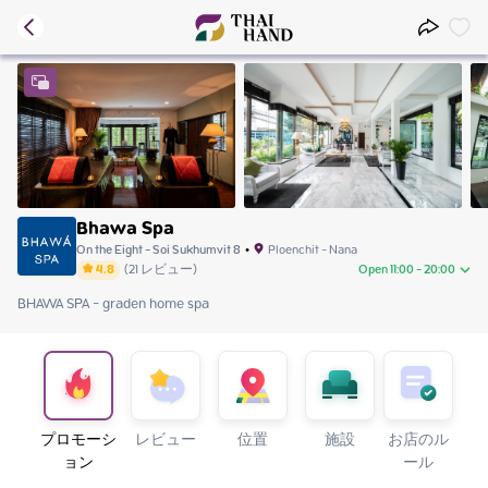
Bhawa Spa
On the Eight - Soi Sukhumvit 8
•
Ploenchit - Nana
4.8
(
21
レビュー
)
Open 11:00 - 20:00
BHAWA SPA - graden home spa
Sunday
11:00 - 20:00
Monday
11:00 - 20:00
Tuesday
11:00 - 20:00
Wednesday
11:00 - 20:00
Thursday
11:00 - 20:00
Friday
11:00 - 20:00
プロモーシ
レビュー
位置
施設
お店のル
Saturday
11:00 - 20:00
ョン
ール