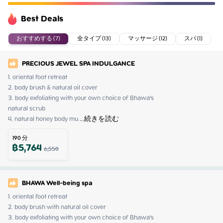
Best Deals
おすすめする (7)
全タイプ (13)
マッサージ (12)
スパ (1)
PRECIOUS JEWEL SPA INDULGANCE
1. oriental foot retreat

2. body brush & natural oil cover

3. body exfoliating with your own choice of Bhawa's 

natural scrub

4. natural honey body mu
 ...
続きを読む
190
分
฿
5,764
6,550
BHAWA Well-being spa
1. oriental foot retreat

2. body brush with natural oil cover

3. body exfoliating with your own choice of Bhawa's 
