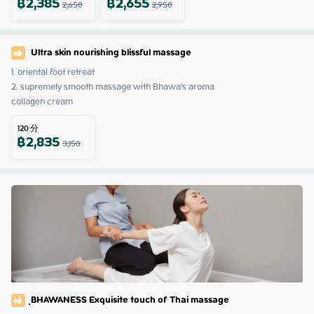
฿
2,385
฿
2,655
2,650
2,950
Ultra skin nourishing blissful massage
1. oriental foot retreat

2. supremely smooth massage with Bhawa's aroma 

collagen cream
120
分
฿
2,835
3,150
ฺBHAWANESS Exquisite touch of Thai massage