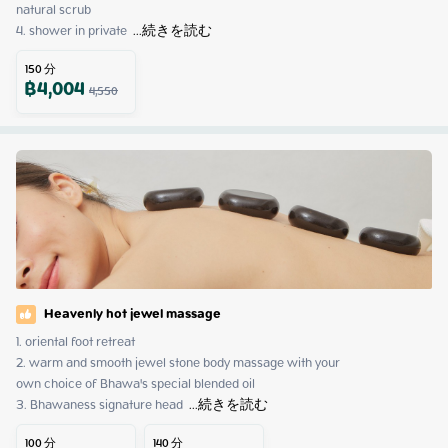
natural scrub

4. shower in private 
 ...
続きを読む
150
分
฿
4,004
4,550
Heavenly hot jewel massage
1. oriental foot retreat

2. warm and smooth jewel stone body massage with your 

own choice of Bhawa's special blended oil

3. Bhawaness signature head 
 ...
続きを読む
100
分
140
分