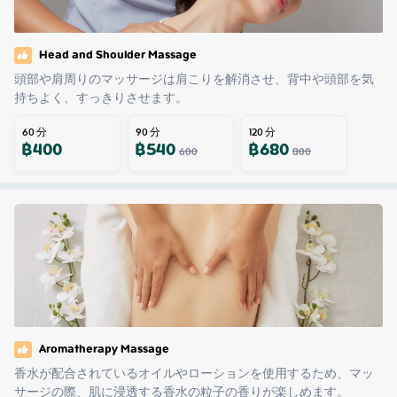
Head and Shoulder Massage
頭部や肩周りのマッサージは肩こりを解消させ、背中や頭部を気
持ちよく、すっきりさせます。
60
分
90
分
120
分
฿
400
฿
540
฿
680
600
800
Aromatherapy Massage
香水が配合されているオイルやローションを使用するため、マッ
サージの際、肌に浸透する香水の粒子の香りが楽しめます。