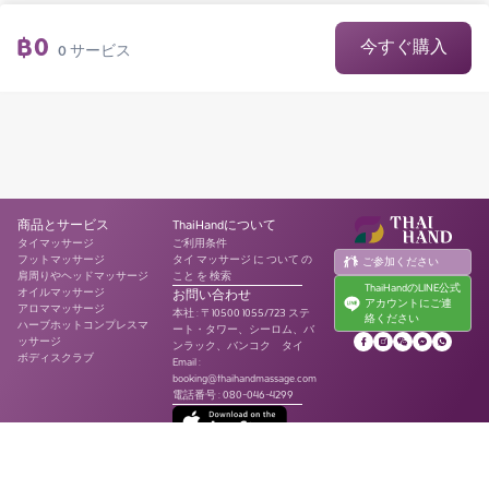
฿
0
今すぐ購入
0
サービス
商品とサービス
ThaiHandについて
タイマッサージ
ご利用条件
フットマッサージ
タイ マッサージ に ついて の
ご参加ください
肩周りやヘッドマッサージ
こと を 検索
ThaiHandのLINE公式
オイルマッサージ
お問い合わせ
アカウントにご連
アロママッサージ
本社
:
〒10500 1055/723 ステ
絡ください
ハーブホットコンプレスマ
ート・タワー、シーロム、バ
ッサージ
ンラック、バンコク タイ
ボディスクラブ
Email :
booking@thaihandmassage.com
電話番号
:
080-046-4299