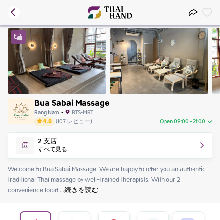
Bua Sabai Massage
Rang Nam
•
BTS-MRT
4.8
(
107
レビュー
)
Open 09:00 - 21:00
Saturday
09:00 - 21:00
2
支店
Sunday
09:00 - 21:00
すべて見る
Monday
09:00 - 21:00
Tuesday
09:00 - 21:00
Welcome to Bua Sabai Massage. We are happy to offer you an authentic 
Wednesday
09:00 - 21:00
traditional Thai massage by well-trained therapists. With our 2 
Thursday
09:00 - 21:00
convenience locat
 ...
続きを読む
Friday
09:00 - 21:00