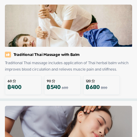
Traditional Thai Massage with Balm
Traditional Thai massage includes application of Thai herbal balm which 
improves blood circulation and relieves muscle pain and stiffness.
60
分
90
分
120
分
฿
400
฿
540
฿
680
600
800