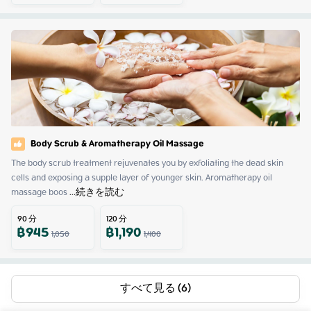
Body Scrub & Aromatherapy Oil Massage
The body scrub treatment rejuvenates you by exfoliating the dead skin 
cells and exposing a supple layer of younger skin. Aromatherapy oil 
massage boos
 ...
続きを読む
90
分
120
分
฿
945
฿
1,190
1,050
1,400
すべて見る (6)