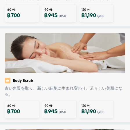
60
分
90
分
120
分
฿
700
฿
945
฿
1,190
1,050
1,400
Body Scrub
古い角質を取り、新しい細胞に生まれ変わり、若々しい美肌にな
る。
60
分
90
分
120
分
฿
700
฿
945
฿
1,190
1,050
1,400