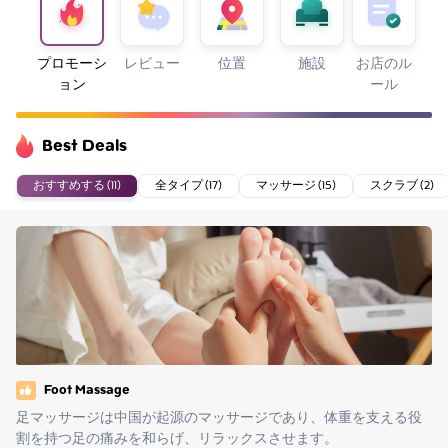
プロモーシ
レビュー
位置
施設
お店のル
ョン
ール
Best Deals
おすすめする (11)
全タイプ (17)
マッサージ (15)
スクラブ (2)
Foot Massage
足マッサージは中国が起源のマッサージであり、体重を支える役
割を持つ足の痛みを和らげ、リラックスさせます。