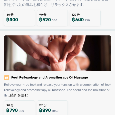
割を持つ足の痛みを和らげ、リラックスさせます。
60
分
90
分
120
分
฿
400
฿
520
฿
640
580
750
Foot Reflexology and Aromatherapy Oil Massage
Relieve your tired feet and release your tension with a combination of foot 
reflexology and aromatherapy oil massage. The scent and the moisture of 
th
 ...
続きを読む
90
分
120
分
฿
790
฿
890
880
1,050