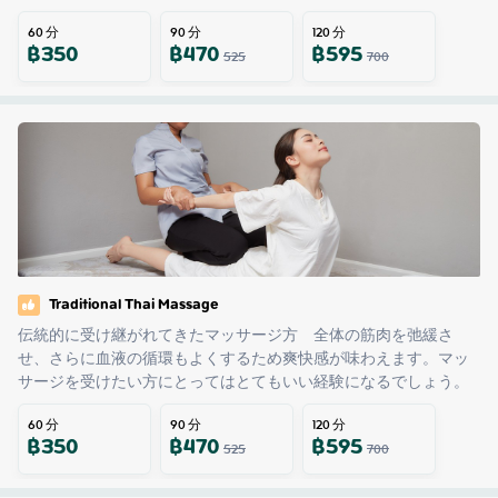
60
分
90
分
120
分
฿
350
฿
470
฿
595
525
700
Traditional Thai Massage
伝統的に受け継がれてきたマッサージ方　全体の筋肉を弛緩さ
せ、さらに血液の循環もよくするため爽快感が味わえます。マッ
サージを受けたい方にとってはとてもいい経験になるでしょう。
60
分
90
分
120
分
฿
350
฿
470
฿
595
525
700