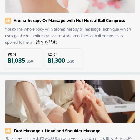
Aromatherapy Oil Massage with Hot Herbal Ball Compress
"Relax the whole body with aromatherapy oil massage technique which 
uses gentle to medium pressure. A steamed herbal ball compress is 
applied to the b
 ...
続きを読む
90
分
120
分
฿
1,035
฿
1,300
1,150
1,530
Foot Massage + Head and Shoulder Massage
足マッサージは中国が起源のマッサージであり、体重を支える役