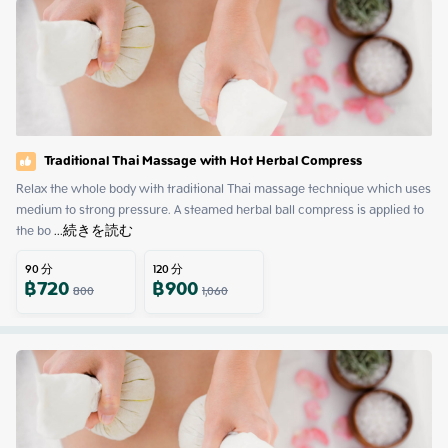
Traditional Thai Massage with Hot Herbal Compress
Relax the whole body with traditional Thai massage technique which uses 
medium to strong pressure. A steamed herbal ball compress is applied to 
the bo
 ...
続きを読む
90
分
120
分
฿
720
฿
900
800
1,060