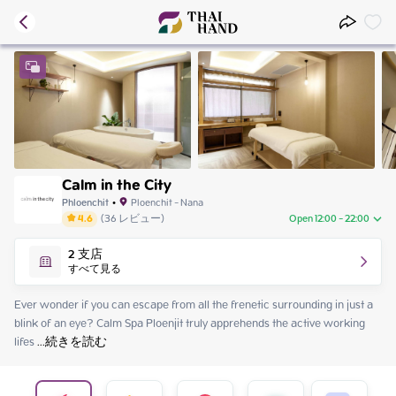
Calm in the City
Phloenchit
•
Ploenchit - Nana
4.6
(
36
レビュー
)
Open 12:00 - 22:00
Friday
12:00 - 22:00
2
支店
Saturday
12:00 - 22:00
すべて見る
Sunday
12:00 - 22:00
Monday
12:00 - 22:00
Ever wonder if you can escape from all the frenetic surrounding in just a 
Tuesday
12:00 - 22:00
blink of an eye? Calm Spa Ploenjit truly apprehends the active working 
Wednesday
12:00 - 22:00
lifes
 ...
続きを読む
Thursday
12:00 - 22:00