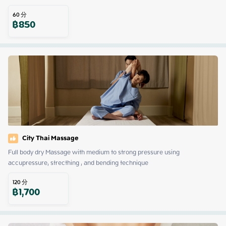
60
分
฿
850
City Thai Massage
Full body dry Massage with medium to strong pressure using 
accupressure, strecthing , and bending technique
120
分
฿
1,700