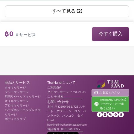
すべて見る (2)
฿
0
今すぐ購入
0
サービス
商品とサービス
ThaiHandについて
タイマッサージ
ご利用条件
フットマッサージ
タイ マッサージ に ついて の
ご参加ください
肩周りやヘッドマッサージ
こと を 検索
ThaiHandのLINE公式
オイルマッサージ
お問い合わせ
アカウントにご連
アロママッサージ
本社
:
〒10500 1055/723 ステ
絡ください
ハーブホットコンプレスマ
ート・タワー、シーロム、バ
ッサージ
ンラック、バンコク タイ
ボディスクラブ
Email :
booking@thaihandmassage.com
電話番号
:
080-046-4299