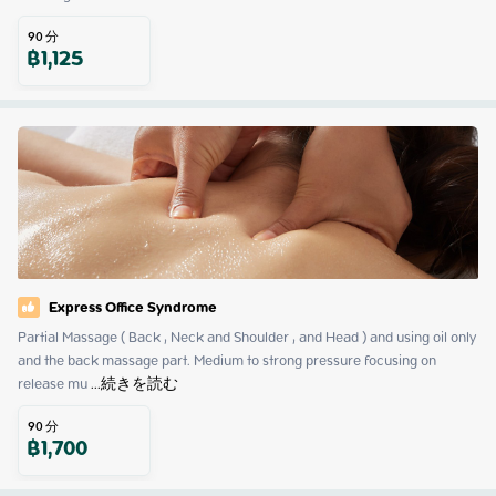
90
分
฿
1,125
Express Office Syndrome
Partial Massage ( Back , Neck and Shoulder , and Head ) and using oil only 
and the back massage part. Medium to strong pressure focusing on 
release mu
 ...
続きを読む
90
分
฿
1,700