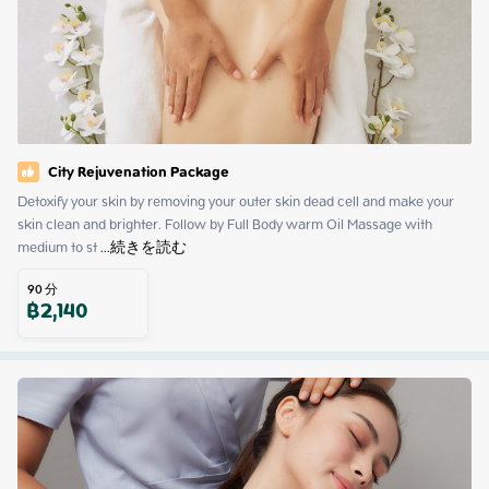
City Rejuvenation Package
Detoxify your skin by removing your outer skin dead cell and make your 
skin clean and brighter. Follow by Full Body warm Oil Massage with 
medium to st
 ...
続きを読む
90
分
฿
2,140