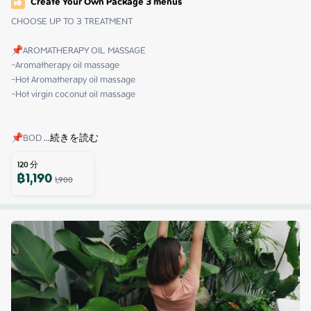
Create Your Own Package 3 menus
CHOOSE UP TO 3 TREATMENT

📌AROMATHERAPY OIL MASSAGE

-Aromatherapy oil massage 

-Hot Aromatherapy oil massage 

-Hot virgin coconut oil massage

📌BOD
 ...
続きを読む
120
分
฿
1,190
1,900