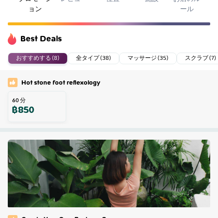
ョン
ール
Best Deals
おすすめする (8)
全タイプ (38)
マッサージ (35)
スクラブ (7)
Hot stone foot reflexology
60
分
฿
850