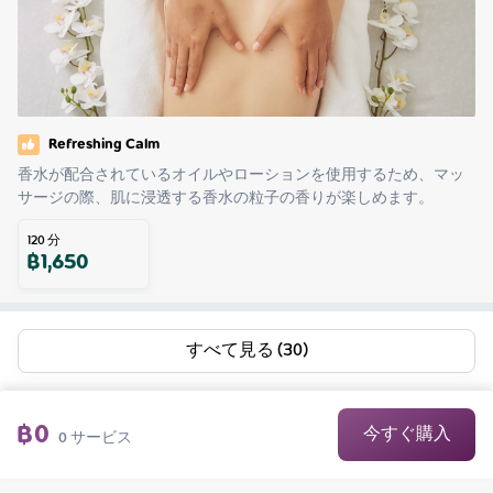
Refreshing Calm
香水が配合されているオイルやローションを使用するため、マッ
サージの際、肌に浸透する香水の粒子の香りが楽しめます。
120
分
฿
1,650
すべて見る (30)
฿
0
今すぐ購入
0
サービス