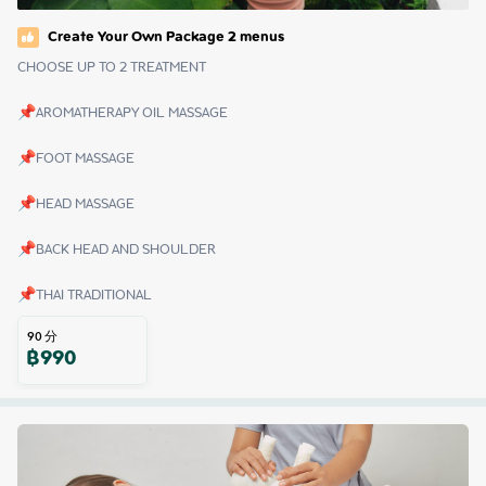
Create Your Own Package 2 menus
CHOOSE UP TO 2 TREATMENT

📌AROMATHERAPY OIL MASSAGE

📌FOOT MASSAGE

📌HEAD MASSAGE

📌BACK HEAD AND SHOULDER

📌THAI TRADITIONAL
90
分
฿
990