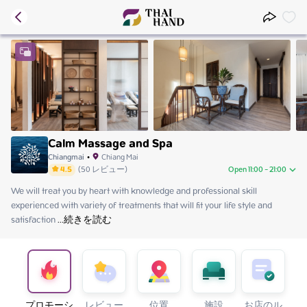
Calm Massage and Spa
Chiangmai
•
Chiang Mai
4.5
(
50
レビュー
)
Open 11:00 - 21:00
We will treat you by heart with knowledge and professional skill 
Saturday
11:00 - 21:00
experienced with variety of treatments that will fit your life style and 
Sunday
11:00 - 21:00
satisfaction
Monday
 ...
続きを読む
11:00 - 21:00
Tuesday
11:00 - 21:00
Wednesday
11:00 - 21:00
Thursday
11:00 - 21:00
Friday
11:00 - 21:00
プロモーシ
レビュー
位置
施設
お店のル