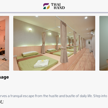
sage
es a tranquil escape from the hustle and bustle of daily life. Step into
む