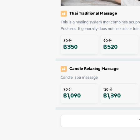
Thai Traditional Massage
This is a healing system that combines acupre
Postures. It generally does not use oils or loti
60
分
90
分
฿
350
฿
520
Candle Relaxing Massage
Candle  spa massage
90
分
120
分
฿
1,090
฿
1,390