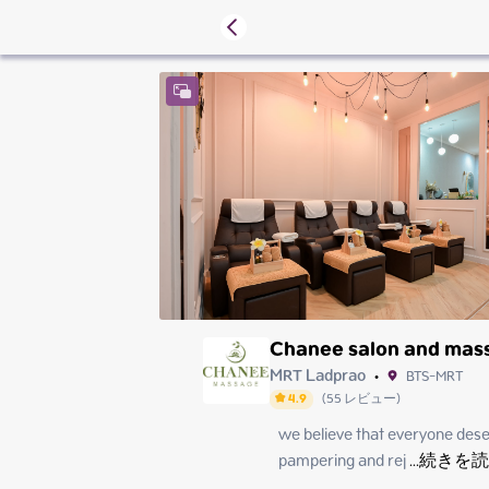
Chanee salon and mas
MRT Ladprao
BTS-MRT
•
4.9
(
55
レビュー
)
we believe that everyone deserv
Friday
Saturday
pampering and rej
 ...
続きを読
Sunday