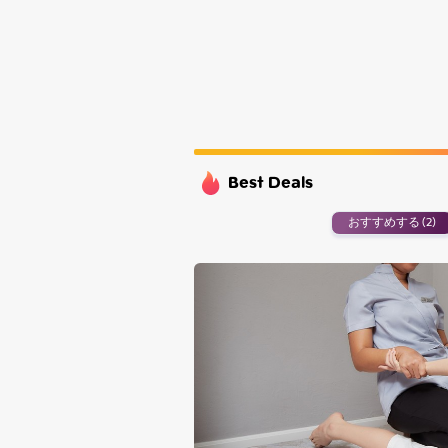
Monday
Tuesday
Wednesday
Thursday
Best Deals
おすすめする (2)