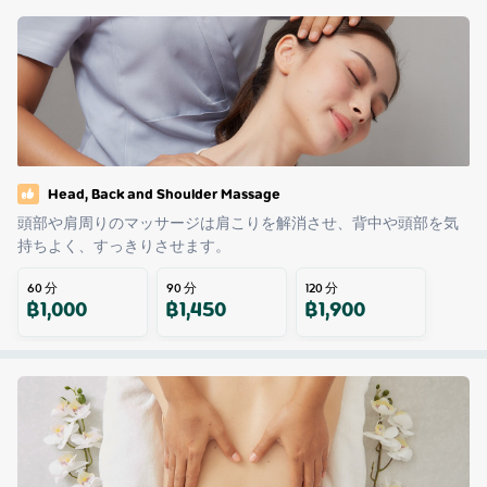
Head, Back and Shoulder Massage
頭部や肩周りのマッサージは肩こりを解消させ、背中や頭部を気
持ちよく、すっきりさせます。
60
分
90
分
120
分
฿
1,000
฿
1,450
฿
1,900