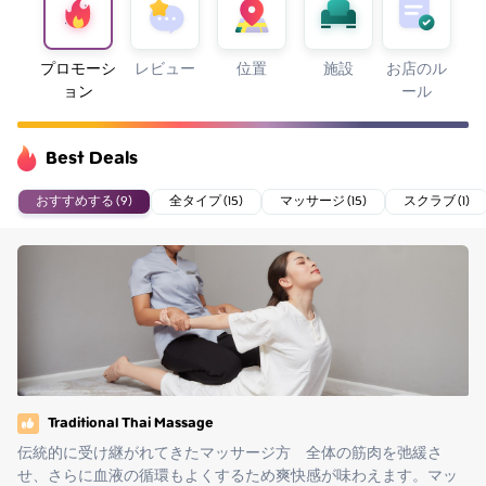
プロモーシ
レビュー
位置
施設
お店のル
ョン
ール
Best Deals
おすすめする (9)
全タイプ (15)
マッサージ (15)
スクラブ (1)
Traditional Thai Massage
伝統的に受け継がれてきたマッサージ方　全体の筋肉を弛緩さ
せ、さらに血液の循環もよくするため爽快感が味わえます。マッ