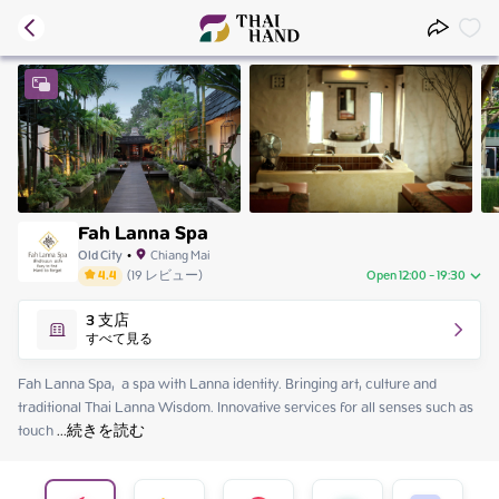
Fah Lanna Spa
Old City
•
Chiang Mai
4.4
(
19
レビュー
)
Open 12:00 - 19:30
Friday
12:00 - 19:30
3
支店
Saturday
12:00 - 19:30
すべて見る
Sunday
12:00 - 19:30
Monday
12:00 - 19:30
Fah​ Lanna​ Spa,  a spa with Lanna identity. Bringing art, culture and 
Tuesday
12:00 - 19:30
traditional Thai Lanna Wisdom. Innovative services for all senses such as 
Wednesday
12:00 - 19:30
touch
 ...
続きを読む
Thursday
12:00 - 19:30