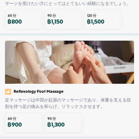
サージを受けたい方にとってはとてもいい経験になるでしょう。
60
分
90
分
120
分
฿
800
฿
1,150
฿
1,500
Reflexology Foot Massage
足マッサージは中国が起源のマッサージであり、体重を支える役
割を持つ足の痛みを和らげ、リラックスさせます。
60
分
90
分
฿
900
฿
1,300