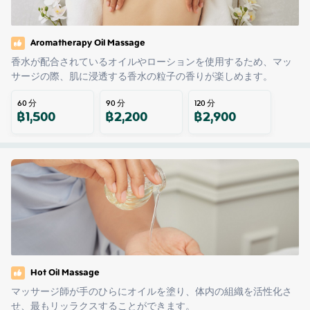
Aromatherapy Oil Massage
香水が配合されているオイルやローションを使用するため、マッ
サージの際、肌に浸透する香水の粒子の香りが楽しめます。
60
分
90
分
120
分
฿
1,500
฿
2,200
฿
2,900
Hot Oil Massage
マッサージ師が手のひらにオイルを塗り、体内の組織を活性化さ
せ、最もリッラクスすることができます。