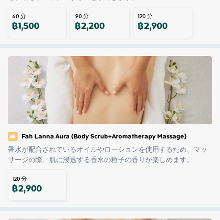
60
分
90
分
120
分
฿
1,500
฿
2,200
฿
2,900
Fah Lanna Aura (Body Scrub+Aromatherapy Massage)
香水が配合されているオイルやローションを使用するため、マッ
サージの際、肌に浸透する香水の粒子の香りが楽しめます。
120
分
฿
2,900