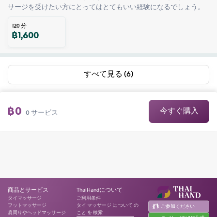
サージを受けたい方にとってはとてもいい経験になるでしょう。
120
分
฿
1,600
すべて見る (6)
฿
0
今すぐ購入
0
サービス
商品とサービス
ThaiHandについて
タイマッサージ
ご利用条件
フットマッサージ
タイ マッサージ に ついて の
ご参加ください
肩周りやヘッドマッサージ
こと を 検索