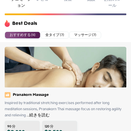
ョン
ール
Best Deals
おすすめする (4)
全タイプ (7)
マッサージ (7)
Pranakorn Massage
Inspired by traditional stretching exercises performed after long 
meditation sessions, Pranakorn Thai massage focus on restoring agility 
and relieving
 ...
続きを読む
90
分
120
分