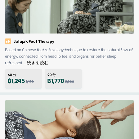
Jatujak Foot Therapy
Based on Chinese foot reflexology technique to restore the natural flow of 
energy, connected from head to toe, and organs for better sleep, 
refreshed 
 ...
続きを読む
60
分
90
分
฿
1,245
฿
1,778
1,400
2,000