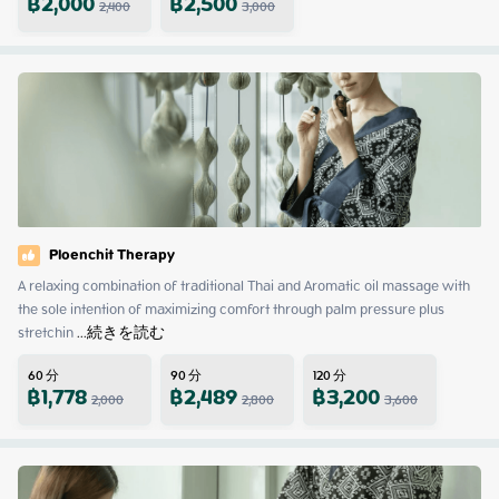
฿
2,000
฿
2,500
2,400
3,000
Ploenchit Therapy
A relaxing combination of traditional Thai and Aromatic oil massage with 
the sole intention of maximizing comfort through palm pressure plus 
stretchin
 ...
続きを読む
60
分
90
分
120
分
฿
1,778
฿
2,489
฿
3,200
2,000
2,800
3,600