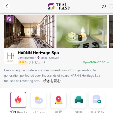
HARNN Heritage Spa
CentralWorld
•
Siam - Samyan
4.8
(
4
レビュー
)
Open 11:00 - 20:00
Embracing the Eastern wisdom passed down from generation to 
Thursday
11:00 - 20:00
generation perfected over thousands of years, HARNN Heritage Spa 
Friday
11:00 - 20:00
focuses on restoring natu
Saturday
 ...
続きを読む
11:00 - 20:00
Sunday
11:00 - 20:00
Monday
11:00 - 20:00
Tuesday
11:00 - 20:00
Wednesday
11:00 - 20:00
プロモーシ
レビュー
位置
施設
お店のル