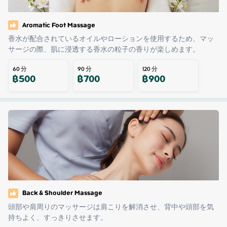
Aromatic Foot Massage
香水が配合されているオイルやローションを使用するため、マッ
サージの際、肌に浸透する香水の粒子の香りが楽しめます。
60
分
90
分
120
分
฿
500
฿
700
฿
900
Back & Shoulder Massage
頭部や肩周りのマッサージは肩こりを解消させ、背中や頭部を気
持ちよく、すっきりさせます。