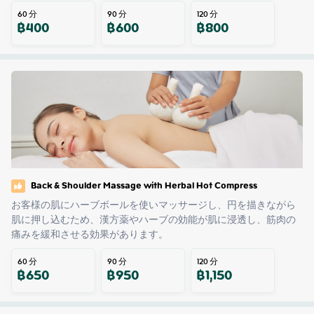
60
分
90
分
120
分
฿
400
฿
600
฿
800
Back & Shoulder Massage with Herbal Hot Compress
お客様の肌にハーブボールを使いマッサージし、円を描きながら
肌に押し込むため、漢方薬やハーブの効能が肌に浸透し、筋肉の
痛みを緩和させる効果があります。
60
分
90
分
120
分
฿
650
฿
950
฿
1,150