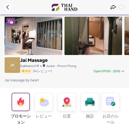
Jai Massage
Sukhumvit 19
•
Asoke - Phrom Phong
4.4
(
14
レビュー
)
Open 09:00 - 21:00
Jai massage by heart
Thursday
09:00 - 21:00
Friday
09:00 - 21:00
Saturday
09:00 - 21:00
Sunday
09:00 - 21:00
Monday
09:00 - 21:00
Tuesday
09:00 - 21:00
プロモーシ
レビュー
位置
施設
お店のル
Wednesday
09:00 - 21:00
ョン
ール