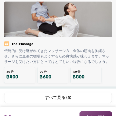
Thai Massage
伝統的に受け継がれてきたマッサージ方　全体の筋肉を弛緩さ
せ、さらに血液の循環もよくするため爽快感が味わえます。マッ
サージを受けたい方にとってはとてもいい経験になるでしょう。
60
分
90
分
120
分
฿
400
฿
600
฿
800
すべて見る (5)