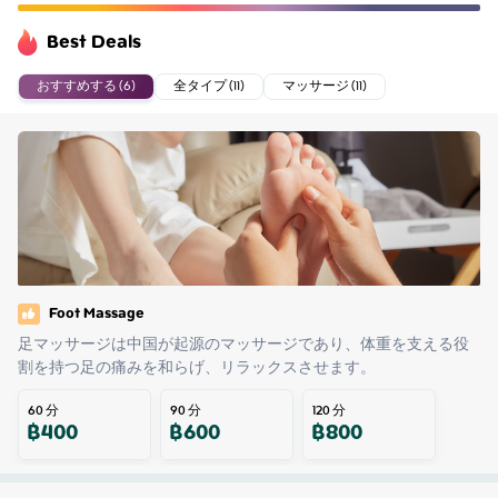
Best Deals
おすすめする (6)
全タイプ (11)
マッサージ (11)
Foot Massage
足マッサージは中国が起源のマッサージであり、体重を支える役
割を持つ足の痛みを和らげ、リラックスさせます。
60
分
90
分
120
分
฿
400
฿
600
฿
800