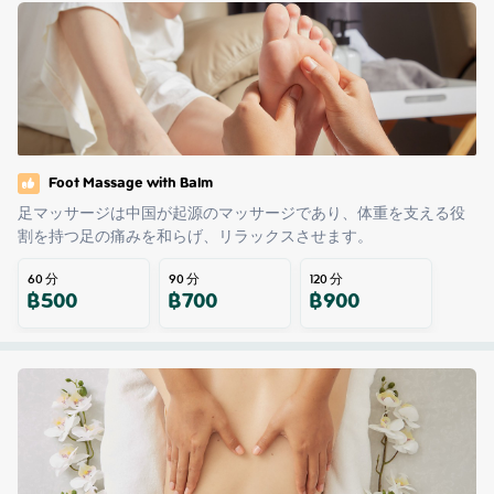
Foot Massage with Balm
足マッサージは中国が起源のマッサージであり、体重を支える役
割を持つ足の痛みを和らげ、リラックスさせます。
60
分
90
分
120
分
฿
500
฿
700
฿
900