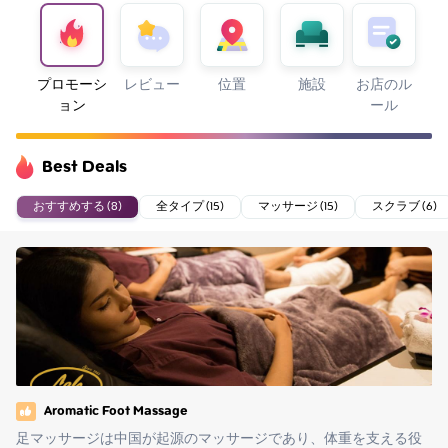
プロモーシ
レビュー
位置
施設
お店のル
ョン
ール
Best Deals
おすすめする (8)
全タイプ (15)
マッサージ (15)
スクラブ (6)
Aromatic Foot Massage
足マッサージは中国が起源のマッサージであり、体重を支える役