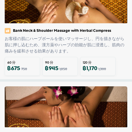
Bank Neck & Shoulder Massage with Herbal Compress
お客様の肌にハーブボールを使いマッサージし、円を描きながら
肌に押し込むため、漢方薬やハーブの効能が肌に浸透し、筋肉の
痛みを緩和させる効果があります。
60
分
90
分
120
分
฿
675
฿
945
฿
1,170
750
1,050
1,300