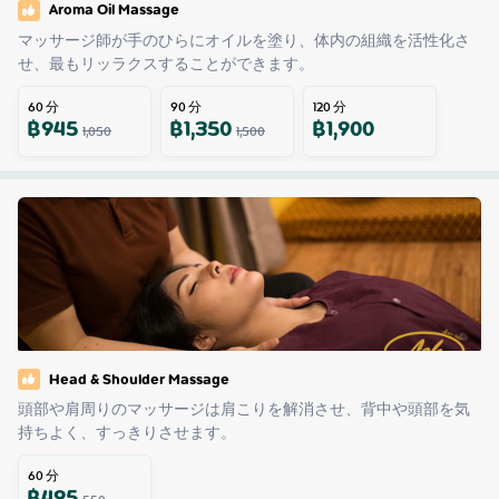
Aroma Oil Massage
マッサージ師が手のひらにオイルを塗り、体内の組織を活性化さ
せ、最もリッラクスすることができます。
60
分
90
分
120
分
฿
945
฿
1,350
฿
1,900
1,050
1,500
Head & Shoulder Massage
頭部や肩周りのマッサージは肩こりを解消させ、背中や頭部を気
持ちよく、すっきりさせます。
60
分