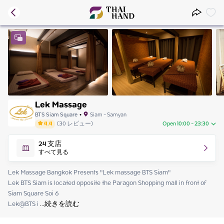
Lek Massage
BTS Siam Square
•
Siam - Samyan
4.4
(
30
レビュー
)
Open 10:00 - 23:30
Thursday
10:00 - 23:30
24
支店
Friday
10:00 - 23:30
すべて見る
Saturday
10:00 - 23:30
Sunday
10:00 - 23:30
Lek Massage Bangkok Presents "Lek massage BTS Siam"

Monday
10:00 - 23:30
Lek BTS Siam is located opposite the Paragon Shopping mall in front of 
Tuesday
10:00 - 23:30
Siam Square Soi 6

Wednesday
10:00 - 23:30
Lek@BTS i
 ...
続きを読む