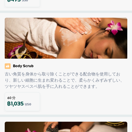
฿
495
550
Body Scrub
古い角質を身体から取り除くことができる配合物を使用してお
り、新しい細胞に生まれ変わることで、柔らかくみずみずしい、
ツヤツヤスベスベ肌を手に入れることができます。
60
分
฿
1,035
1,150