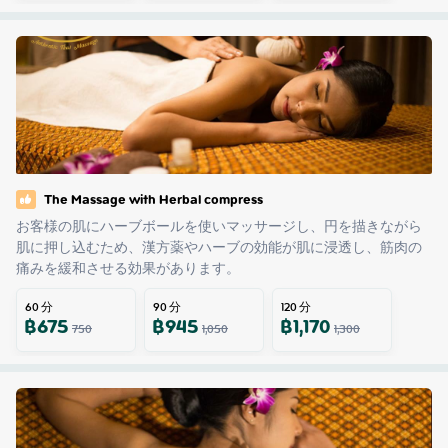
The Massage with Herbal compress
お客様の肌にハーブボールを使いマッサージし、円を描きながら
肌に押し込むため、漢方薬やハーブの効能が肌に浸透し、筋肉の
痛みを緩和させる効果があります。
60
分
90
分
120
分
฿
675
฿
945
฿
1,170
750
1,050
1,300