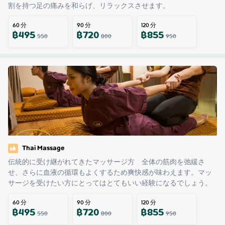
割を持つ足の痛みを和らげ、リラックスさせます。
60
分
90
分
120
分
฿
495
฿
720
฿
855
550
800
950
Thai Massage
伝統的に受け継がれてきたマッサージ方　全体の筋肉を弛緩さ
せ、さらに血液の循環もよくするため爽快感が味わえます。マッ
サージを受けたい方にとってはとてもいい経験になるでしょう。
60
分
90
分
120
分
฿
495
฿
720
฿
855
550
800
950