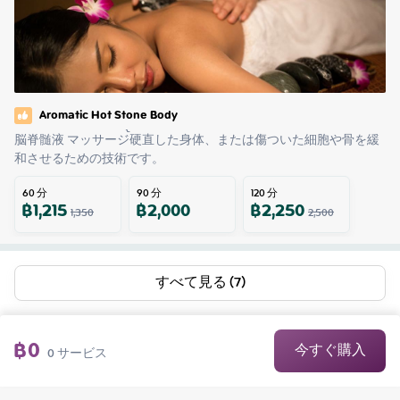
Aromatic Hot Stone Body
脳脊髄液 マッサージ้硬直した身体、または傷ついた細胞や骨を緩
和させるための技術です。
60
分
90
分
120
分
฿
1,215
฿
2,000
฿
2,250
1,350
2,500
すべて見る (7)
฿
0
今すぐ購入
0
サービス