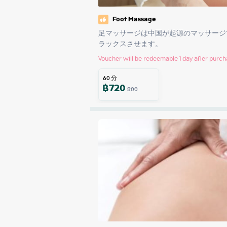
Foot Massage
足マッサージは中国が起源のマッサージ
ラックスさせます。
Voucher will be redeemable 1 day after purc
60
分
฿
720
800