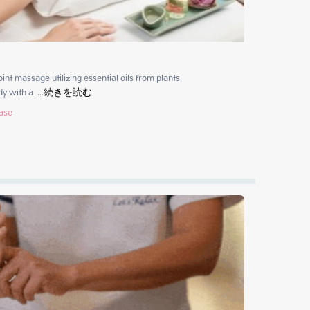
t massage utilizing essential oils from plants,

dy with a 
 ...
続きを読む
hase