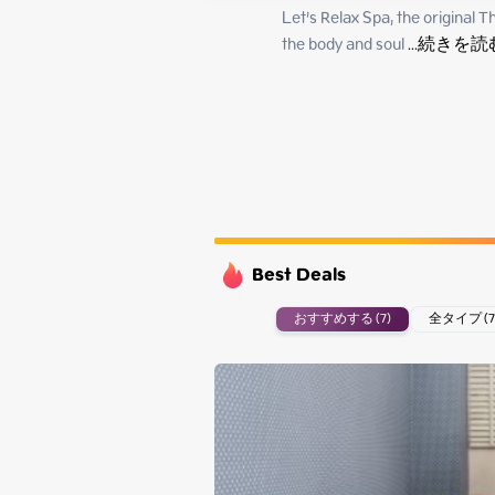
Tuesday
Let’s Relax Spa, the original T
Wednesday
the body and soul
 ...
続きを読
Thursday
Friday
Best Deals
おすすめする (7)
全タイプ (7