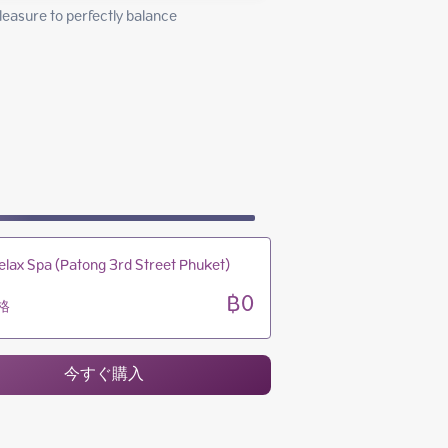
10:00 - 24:00
leasure to perfectly balance 
10:00 - 24:00
10:00 - 24:00
10:00 - 24:00
elax Spa (Patong 3rd Street Phuket)
฿0
格
今すぐ購入