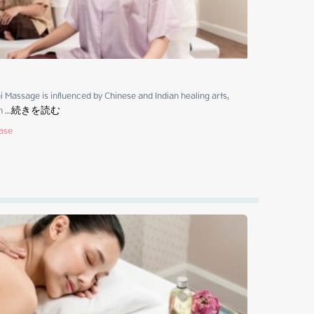
i Massage is influenced by Chinese and Indian healing arts, 
n
 ...
続きを読む
hase