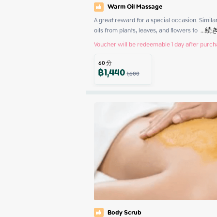
Warm Oil Massage
A great reward for a special occasion. Similar
oils from plants, leaves, and flowers to 
 ...
続
Voucher will be redeemable 1 day after purc
60
分
฿
1,440
1,600
Body Scrub