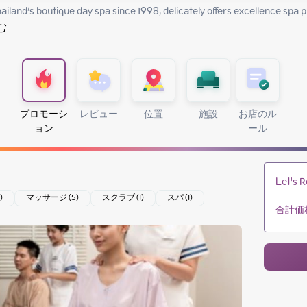
hailand’s boutique day spa since 1998, delicately offers excellence spa p
む
プロモーシ
レビュー
位置
施設
お店のル
ョン
ール
Let's R
)
マッサージ (5)
スクラブ (1)
スパ (1)
合計価