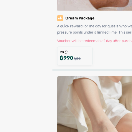
Dream Package
A quick reward for the day for guests who wan
pressure points under a limited time. This ser
Voucher will be redeemable 1 day after purc
90
分
฿
990
1,100