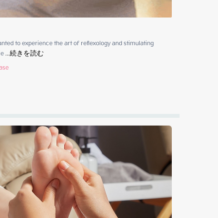
ted to experience the art of reflexology and stimulating 
ie
 ...
続きを読む
hase