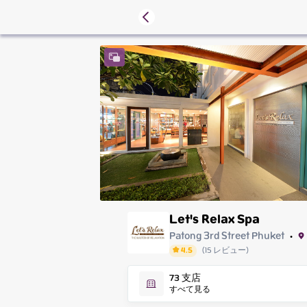
Let's Relax Spa
Patong 3rd Street Phuket
•
4.5
(
15
レビュー
)
Saturday
73
支店
Sunday
すべて見る
Monday