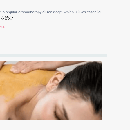
 to regular aromatherapy oil massage, which utilizes essential 
きを読む
hase