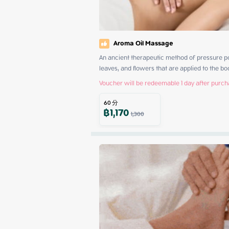
Aroma Oil Massage
An ancient therapeutic method of pressure poin
leaves, and flowers that are applied to the bo
Voucher will be redeemable 1 day after purc
60
分
฿
1,170
1,300