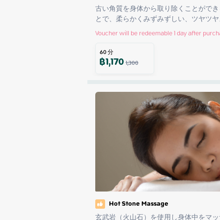
古い角質を身体から取り除くことができ
とで、柔らかくみずみずしい、ツヤツヤ
Voucher will be redeemable 1 day after purc
60
分
฿
1,170
1,300
Hot Stone Massage
玄武岩（火山石）を使用し身体中をマッ