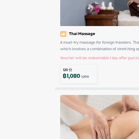
Thai Massage
A must-try massage for foreign travelers. Tha
which involves a combination of stretching a
Voucher will be redeemable 1 day after purc
120
分
฿
1,080
1,200