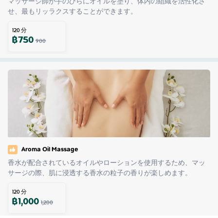
マッサージ師が手のひらにオイルを塗り、体内の組織を活性化さ
せ、最もリッラクスすることができます。
120
分
฿
750
900
Aroma Oil Massage
香水が配合されているオイルやローションを使用するため、マッ
サージの際、肌に浸透する香水の粒子の香りが楽しめます。
120
分
฿
1,000
1,200