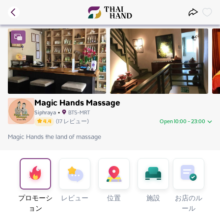
Magic Hands Massage
Siphraya
•
BTS-MRT
4.4
(
17
レビュー
)
Open 10:00 - 23:00
Magic Hands the land of massage
Thursday
10:00 - 23:00
Friday
10:00 - 23:00
Saturday
10:00 - 23:00
Sunday
10:00 - 23:00
Monday
10:00 - 23:00
Tuesday
10:00 - 23:00
プロモーシ
レビュー
位置
施設
お店のル
Wednesday
10:00 - 23:00
ョン
ール