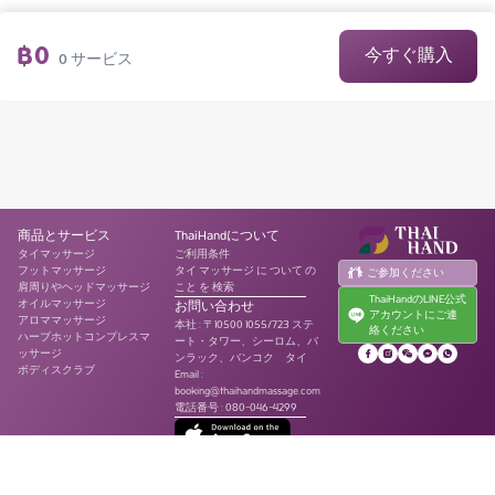
฿
0
今すぐ購入
0
サービス
商品とサービス
ThaiHandについて
タイマッサージ
ご利用条件
フットマッサージ
タイ マッサージ に ついて の
ご参加ください
肩周りやヘッドマッサージ
こと を 検索
ThaiHandのLINE公式
オイルマッサージ
お問い合わせ
アカウントにご連
アロママッサージ
本社
:
〒10500 1055/723 ステ
絡ください
ハーブホットコンプレスマ
ート・タワー、シーロム、バ
ッサージ
ンラック、バンコク タイ
ボディスクラブ
Email :
booking@thaihandmassage.com
電話番号
:
080-046-4299