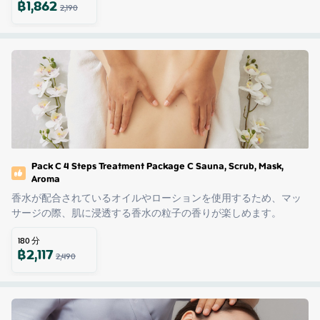
฿
1,862
2,190
Pack C 4 Steps Treatment Package C Sauna, Scrub, Mask,
Aroma
香水が配合されているオイルやローションを使用するため、マッ
サージの際、肌に浸透する香水の粒子の香りが楽しめます。
180
分
฿
2,117
2,490