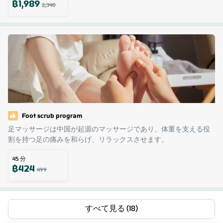
฿
1,989
2,340
Foot scrub program
足マッサージは中国が起源のマッサージであり、体重を支える役
割を持つ足の痛みを和らげ、リラックスさせます。
45
分
฿
424
499
すべて見る (18)