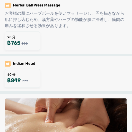
Herbal Ball Press Massage
お客様の肌にハーブボールを使いマッサージし、円を描きながら
肌に押し込むため、漢方薬やハーブの効能が肌に浸透し、筋肉の
痛みを緩和させる効果があります。
90
分
฿
765
900
Indian Head
60
分
฿
849
999