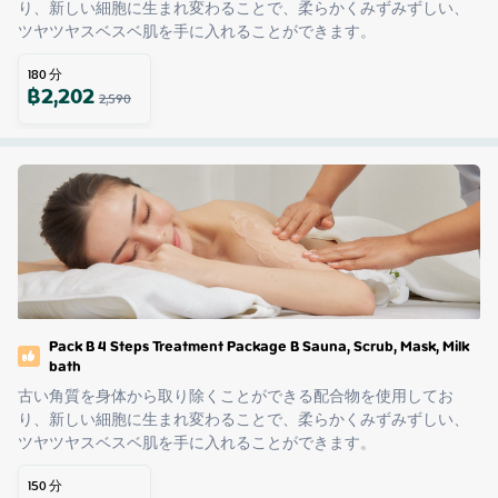
り、新しい細胞に生まれ変わることで、柔らかくみずみずしい、
ツヤツヤスベスベ肌を手に入れることができます。
180
分
฿
2,202
2,590
Pack B 4 Steps Treatment Package B Sauna, Scrub, Mask, Milk
bath
古い角質を身体から取り除くことができる配合物を使用してお
り、新しい細胞に生まれ変わることで、柔らかくみずみずしい、
ツヤツヤスベスベ肌を手に入れることができます。
150
分