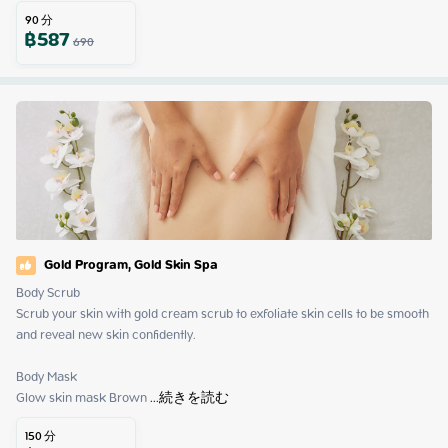
90
分
฿
587
690
Gold Program, Gold Skin Spa
Body Scrub

Scrub your skin with gold cream scrub to exfoliate skin cells to be smooth 
and reveal new skin confidently.

Body Mask

Glow skin mask Brown
 ...
続きを読む
150
分