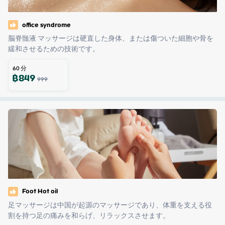
office syndrome
脳脊髄液 マッサージは硬直した身体、または傷ついた細胞や骨を
緩和させるための技術です。
60
分
฿
849
999
Foot Hot oil
足マッサージは中国が起源のマッサージであり、体重を支える役
割を持つ足の痛みを和らげ、リラックスさせます。