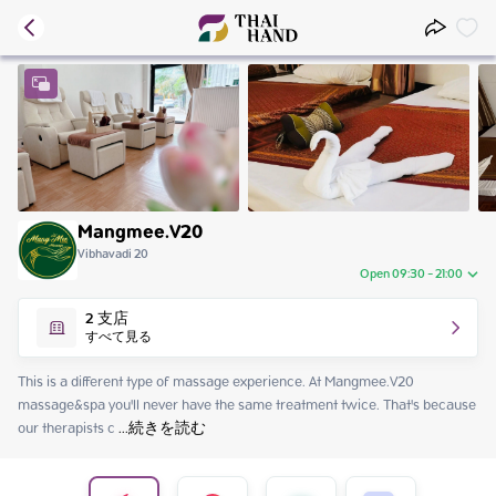
Mangmee.V20
Vibhavadi 20
Open 09:30 - 21:00
Friday
09:30 - 21:00
2
支店
Saturday
09:30 - 21:00
すべて見る
Sunday
09:30 - 21:00
Monday
09:30 - 21:00
This is a different type of massage experience. At Mangmee.V20 
Tuesday
09:30 - 21:00
massage&spa you'll never have the same treatment twice. That's because 
Wednesday
09:30 - 21:00
our therapists c
 ...
続きを読む
Thursday
09:30 - 21:00