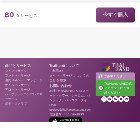
฿
0
今すぐ購入
0
サービス
商品とサービス
ThaiHandについて
タイマッサージ
ご利用条件
フットマッサージ
タイ マッサージ に ついて の
ご参加ください
肩周りやヘッドマッサージ
こと を 検索
ThaiHandのLINE公式
オイルマッサージ
お問い合わせ
アカウントにご連
アロママッサージ
本社
:
〒10500 1055/723 ステ
絡ください
ハーブホットコンプレスマ
ート・タワー、シーロム、バ
ッサージ
ンラック、バンコク タイ
ボディスクラブ
Email :
booking@thaihandmassage.com
電話番号
:
080-046-4299