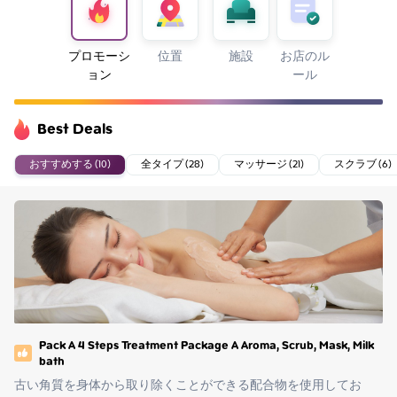
プロモーシ
位置
施設
お店のル
ョン
ール
Best Deals
おすすめする (10)
全タイプ (28)
マッサージ (21)
スクラブ (6)
Pack A 4 Steps Treatment Package A Aroma, Scrub, Mask, Milk
bath
古い角質を身体から取り除くことができる配合物を使用してお