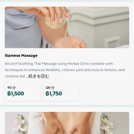
Siamese Massage
Ancient Soothing Thai Massage using Herbal Oil to combine with 
techniques to enhances flexibility, relieves joint and muscle tension, and 
restores bal
 ...
続きを読む
90
分
120
分
฿
1,500
฿
1,750