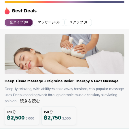
Best Deals
全タイプ (4)
マッサージ (4)
スクラブ (1)
Deep Tissue Massage + Migraine Relief Therapy & Foot Massage
Deep-ly relaxing, with ability to ease away tensions, this popular massage 
uses Deep kneading work through chronic muscle tension, alleviating 
pain an
 ...
続きを読む
120
分
150
分
฿
2,500
฿
2,750
3,000
3,500