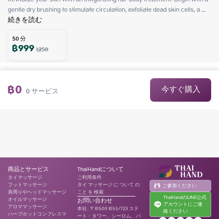
gentle dry brushing to stimulate circulation, exfoliate dead skin cells, a
 ...
続きを読む
50
分
฿
999
1,250
฿
0
今すぐ購入
0
サービス
商品とサービス
ThaiHandについて
タイマッサージ
ご利用条件
フットマッサージ
タイ マッサージ に ついて の
ご参加ください
肩周りやヘッドマッサージ
こと を 検索
ThaiHandのLINE公式
オイルマッサージ
お問い合わせ
アカウントにご連
アロママッサージ
本社
:
〒10500 1055/723 ステ
絡ください
ハーブホットコンプレスマ
ート・タワー、シーロム、バ