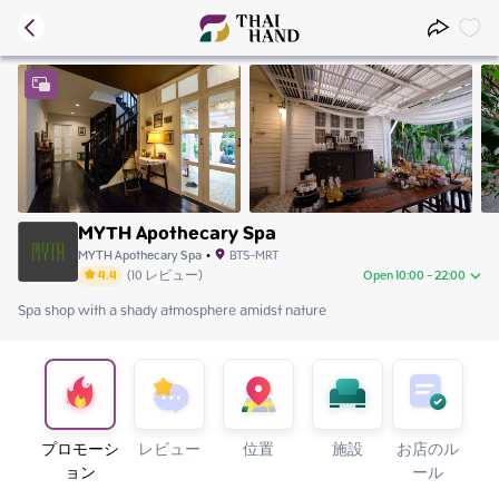
MYTH Apothecary Spa
MYTH Apothecary Spa
•
BTS-MRT
4.4
(
10
レビュー
)
Open 10:00 - 22:00
Spa shop with a shady atmosphere amidst nature
Friday
10:00 - 22:00
Saturday
10:00 - 22:00
Sunday
10:00 - 22:00
Monday
10:00 - 22:00
Tuesday
10:00 - 22:00
Wednesday
10:00 - 22:00
プロモーシ
レビュー
位置
施設
お店のル
Thursday
10:00 - 22:00
ョン
ール