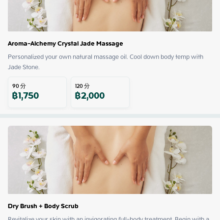
Aroma-Alchemy Crystal Jade Massage
Personalized your own natural massage oil. Cool down body temp with 
Jade Stone.
90
分
120
分
฿
1,750
฿
2,000
Dry Brush + Body Scrub
Revitalize your skin with an invigorating full-body treatment. Begin with a 