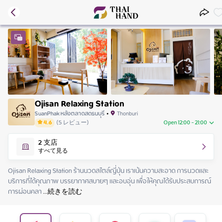
Ojisan Relaxing Station
SuanPhak หลังตลาดสดธนบุรี
•
Thonburi
4.6
(
5
レビュー
)
Open 12:00 - 21:00
Friday
12:00 - 21:00
2
支店
Saturday
12:00 - 21:00
すべて見る
Sunday
12:00 - 21:00
Monday
12:00 - 21:00
Ojisan Relaxing Station ร้านนวดสไตล์ญี่ปุ่น เราเน้นความสะอาด การนวดและ
Tuesday
12:00 - 21:00
บริการที่ได้คุณภาพ บรรยากาศสบายๆ และอบอุ่น เพื่อให้คุณได้รับประสบการณ์
Wednesday
12:00 - 21:00
การผ่อนคลา
 ...
続きを読む
Thursday
12:00 - 21:00