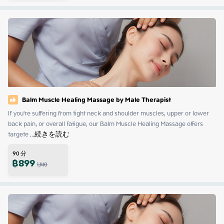
Balm Muscle Healing Massage by Male Therapist
If you're suffering from tight neck and shoulder muscles, upper or lower 
back pain, or overall fatigue, our Balm Muscle Healing Massage offers 
targete
 ...
続きを読む
90
分
฿
899
1,140