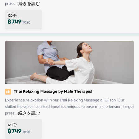
press
 ...
続きを読む
120
分
฿
749
1,020
Thai Relaxing Massage by Male Therapist
Experience relaxation with our Thai Relaxing Massage at Ojisan. Our 
skilled therapists use traditional techniques to ease muscle tension, target 
press
 ...
続きを読む
120
分
฿
749
1,020