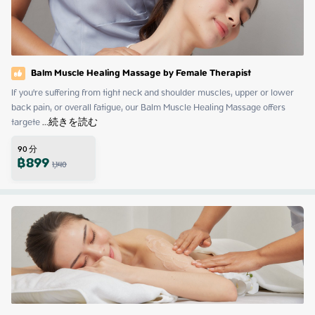
Balm Muscle Healing Massage by Female Therapist
If you're suffering from tight neck and shoulder muscles, upper or lower 
back pain, or overall fatigue, our Balm Muscle Healing Massage offers 
targete
 ...
続きを読む
90
分
฿
899
1,140