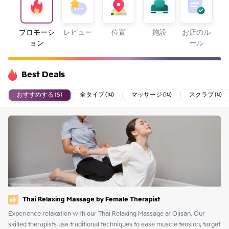
プロモーシ
レビュー
位置
施設
お店のル
ョン
ール
Best Deals
おすすめする (5)
全タイプ (14)
マッサージ (14)
スクラブ (4)
Thai Relaxing Massage by Female Therapist
Experience relaxation with our Thai Relaxing Massage at Ojisan. Our 
skilled therapists use traditional techniques to ease muscle tension, target 