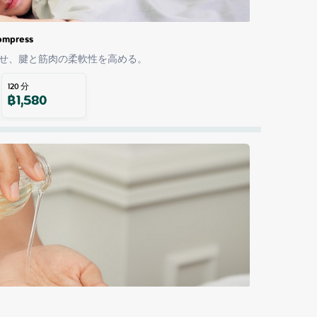
Compress
せ、腱と筋肉の柔軟性を高める。
120
分
฿
1,580