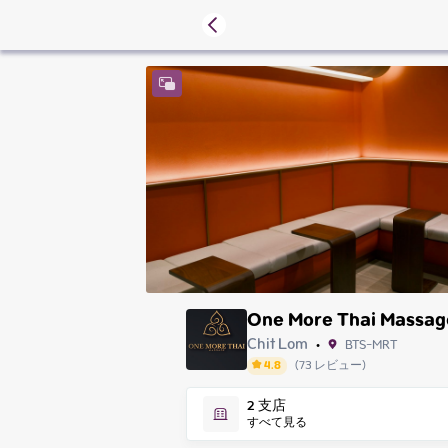
One More Thai Massag
Chit Lom
BTS-MRT
•
4.8
(
73
レビュー
)
Saturday
2
支店
Sunday
すべて見る
Monday