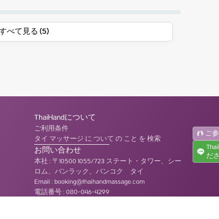
すべて見る (5)
ThaiHandについて
ご利用条件
ご
タイ マッサージ に ついて の こと を 検索
Th
お問い合わせ
だ
本社
:
〒10500 1055/723 ステート・タワー、シー
ロム、バンラック、バンコク タイ
Email :
booking@thaihandmassage.com
電話番号
:
080-046-4299