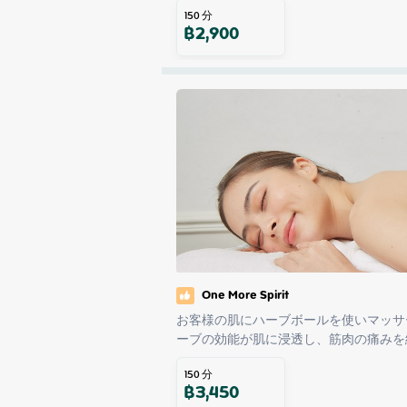
150
分
฿
2,900
One More Spirit
お客様の肌にハーブボールを使いマッサ
ーブの効能が肌に浸透し、筋肉の痛みを
150
分
฿
3,450