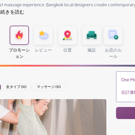
st massage experience. Bangkok local designers create contemporary 
.
続きを読む
プロモーシ
レビュー
位置
施設
お店のル
ョン
ール
One Mo
全タイプ (10)
マッサージ (10)
合計価