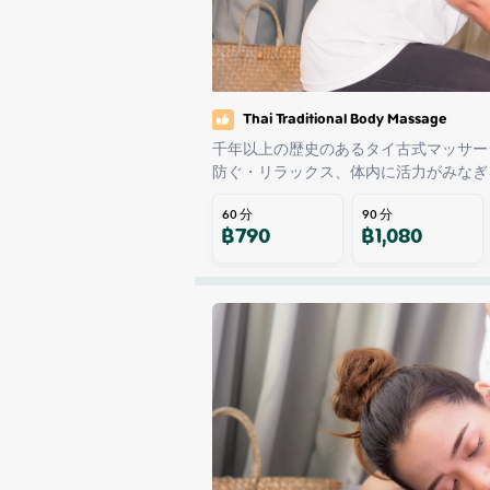
Thai Traditional Body Massage
千年以上の歴史のあるタイ古式マッサー
防ぐ・リラックス、体内に活力がみなぎ
60
分
90
分
฿
790
฿
1,080