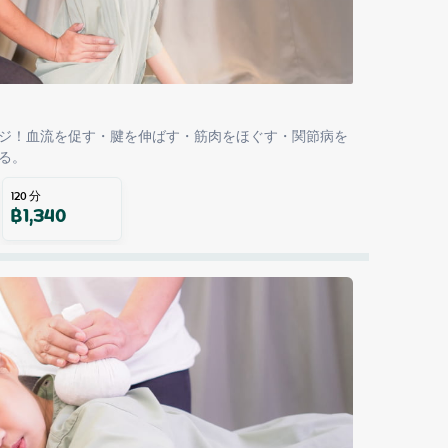
ジ！血流を促す・腱を伸ばす・筋肉をほぐす・関節病を
る。
120
分
฿
1,340