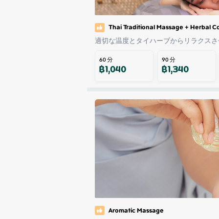
Thai Traditional Massage + Herbal 
適切な温度とタイハーブからリラクスさ
60
分
90
分
฿
1,040
฿
1,340
Aromatic Massage