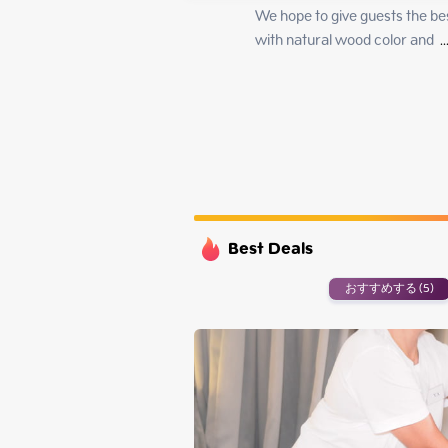
Tuesday
We hope to give guests the be
Wednesday
with natural wood color and 
 ..
Thursday
Friday
Best Deals
おすすめする (5)