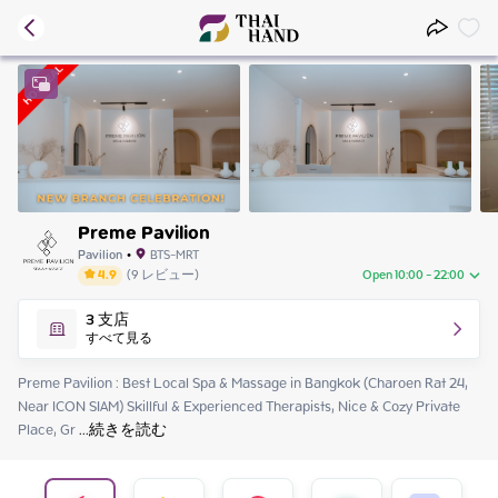
Preme Pavilion
Pavilion
•
BTS-MRT
4.9
(
9
レビュー
)
Open 10:00 - 22:00
Friday
10:00 - 22:00
3
支店
Saturday
10:00 - 22:00
すべて見る
Sunday
10:00 - 22:00
Monday
10:00 - 22:00
Preme Pavilion : Best Local Spa & Massage in Bangkok (Charoen Rat 24, 
Tuesday
10:00 - 22:00
Near ICON SIAM) Skillful & Experienced Therapists, Nice & Cozy Private 
Wednesday
10:00 - 22:00
Place, Gr
 ...
続きを読む
Thursday
10:00 - 22:00