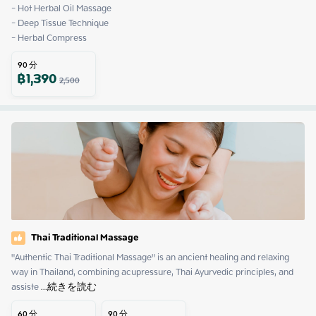
- Hot Herbal Oil Massage

- Deep Tissue Technique

- Herbal Compress
90
分
฿
1,390
2,500
Thai Traditional Massage
"Authentic Thai Traditional Massage" is an ancient healing and relaxing 
way in Thailand, combining acupressure, Thai Ayurvedic principles, and 
assiste
 ...
続きを読む
60
分
90
分