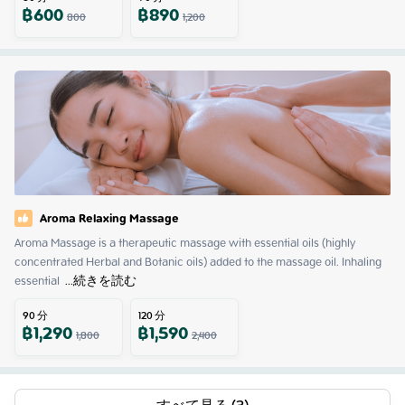
฿
600
฿
890
800
1,200
Aroma Relaxing Massage
Aroma Massage is a therapeutic massage with essential oils (highly 
concentrated Herbal and Botanic oils) added to the massage oil. Inhaling 
essential 
 ...
続きを読む
90
分
120
分
฿
1,290
฿
1,590
1,800
2,400