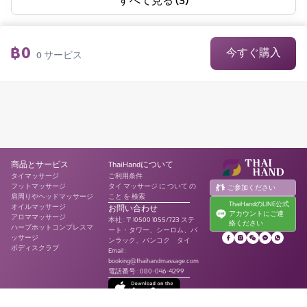
すべて見る (3)
฿
0
今すぐ購入
0
サービス
商品とサービス
ThaiHandについて
タイマッサージ
ご利用条件
フットマッサージ
タイ マッサージ に ついて の
ご参加ください
肩周りやヘッドマッサージ
こと を 検索
ThaiHandのLINE公式
オイルマッサージ
お問い合わせ
アカウントにご連
アロママッサージ
本社
:
〒10500 1055/723 ステ
絡ください
ハーブホットコンプレスマ
ート・タワー、シーロム、バ
ッサージ
ンラック、バンコク タイ
ボディスクラブ
Email :
booking@thaihandmassage.com
電話番号
:
080-046-4299