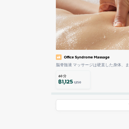
Office Syndrome Massage
脳脊髄液 マッサージは硬直した身体、
60
分
฿
1,125
1,250