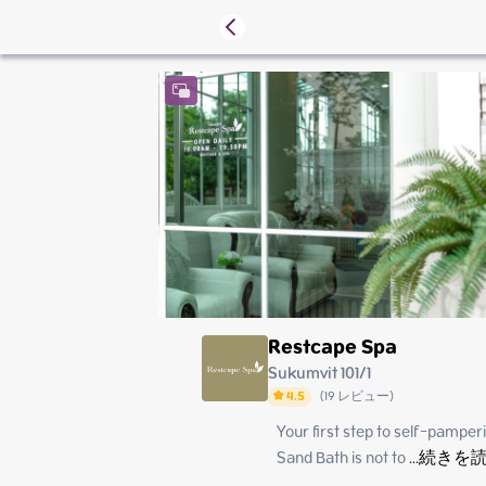
Restcape Spa
Sukumvit 101/1
4.5
(
19
レビュー
)
Your first step to self-pamperi
Saturday
Sunday
Sand Bath is not to
 ...
続きを
Monday