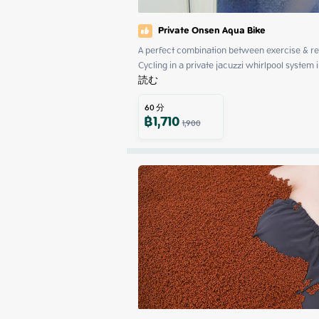
Private Onsen Aqua Bike
A perfect combination between exercise & rel
Cycling in a private jacuzzi whirlpool syste
読む
60
分
฿
1,710
1,900