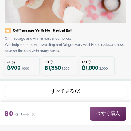
Oil Massage With Hot Herbal Ball
Oil massage and warm herbal compress

Will help reduce pain, swelling and fatigue very well Helps reduce stress, 
nourish the skin with many herbs.
60
分
90
分
120
分
฿
900
฿
1,350
฿
1,800
1,000
1,500
2,000
すべて見る (7)
฿
0
今すぐ購入
0
サービス