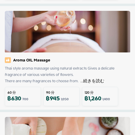
Aroma OIL Massage
Thai style aroma massage using natural extracts Gives a delicate 
fragrance of various varieties of flowers.

There are many fragrances to choose from. 
 ...
続きを読む
60
分
90
分
120
分
฿
630
฿
945
฿
1,260
700
1,050
1,400