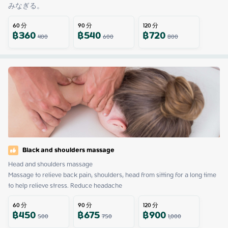
みなぎる。
60
分
90
分
120
分
฿
360
฿
540
฿
720
400
600
800
Black and shoulders massage
Head and shoulders massage

Massage to relieve back pain, shoulders, head from sitting for a long time 
to help relieve stress. Reduce headache
60
分
90
分
120
分
฿
450
฿
675
฿
900
500
750
1,000