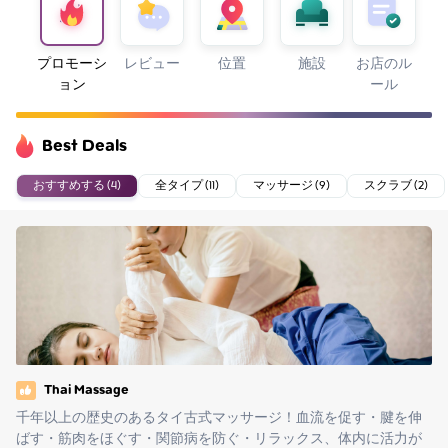
プロモーシ
レビュー
位置
施設
お店のル
ョン
ール
Best Deals
おすすめする (4)
全タイプ (11)
マッサージ (9)
スクラブ (2)
Thai Massage
千年以上の歴史のあるタイ古式マッサージ！血流を促す・腱を伸
ばす・筋肉をほぐす・関節病を防ぐ・リラックス、体内に活力が