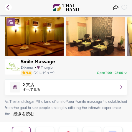
Smile Massage
Ekkamai
•
Thonglor
4.8
(
20
レビュー
)
Open 11:00 - 23:00
Sunday
11:00 - 23:00
2
支店
Monday
11:00 - 23:00
すべて見る
Tuesday
11:00 - 23:00
Wednesday
11:00 - 23:00
As Thailand slogan “the land of smile “.our “smile massage “is established 
Thursday
11:00 - 23:00
from the goal to see people smiling by offering the intimate experience 
Friday
11:00 - 23:00
the
 ...
続きを読む
Saturday
11:00 - 23:00