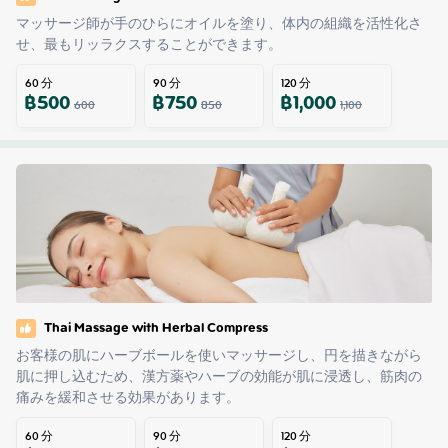
マッサージ師が手のひらにオイルを塗り、体内の組織を活性化さ
せ、最もリッラクスすることができます。
60
分
90
分
120
分
฿
500
฿
750
฿
1,000
600
850
1,100
Thai Massage with Herbal Compress
お客様の肌にハーブボールを使いマッサージし、円を描きながら
肌に押し込むため、漢方薬やハーブの効能が肌に浸透し、筋肉の
痛みを緩和させる効果があります。
60
分
90
分
120
分