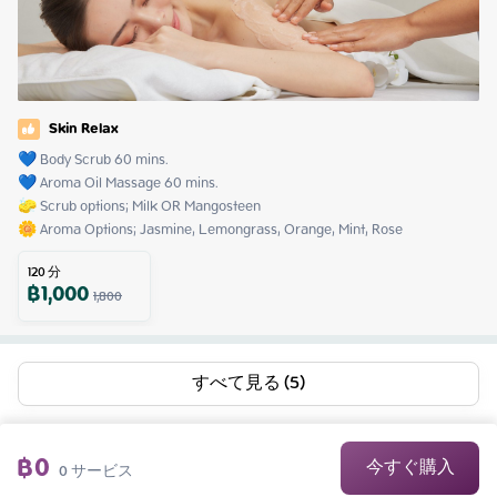
Skin Relax
💙 Body Scrub 60 mins.

💙 Aroma Oil Massage 60 mins.

🧽 Scrub options; Milk OR Mangosteen

🌼 Aroma Options; Jasmine, Lemongrass, Orange, Mint, Rose
120
分
฿
1,000
1,800
すべて見る (5)
฿
0
今すぐ購入
0
サービス