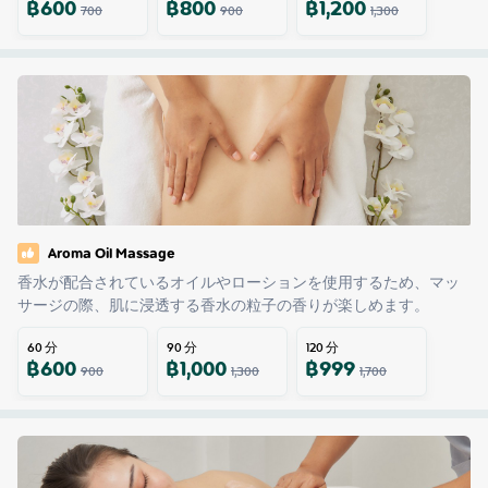
฿
600
฿
800
฿
1,200
700
900
1,300
Aroma Oil Massage
香水が配合されているオイルやローションを使用するため、マッ
サージの際、肌に浸透する香水の粒子の香りが楽しめます。
60
分
90
分
120
分
฿
600
฿
1,000
฿
999
900
1,300
1,700