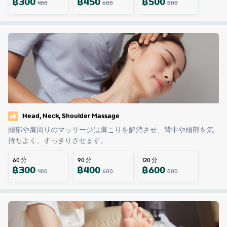
฿
300
฿
450
฿
500
400
600
800
Head, Neck, Shoulder Massage
頭部や肩周りのマッサージは肩こりを解消させ、背中や頭部を気
持ちよく、すっきりさせます。
60
分
90
分
120
分
฿
300
฿
400
฿
600
400
600
800