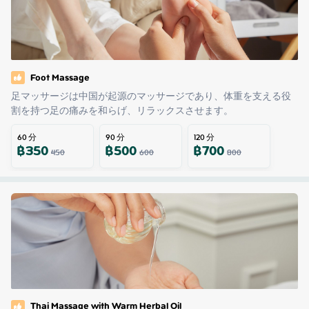
Foot Massage
足マッサージは中国が起源のマッサージであり、体重を支える役
割を持つ足の痛みを和らげ、リラックスさせます。
60
分
90
分
120
分
฿
350
฿
500
฿
700
450
600
800
Thai Massage with Warm Herbal Oil