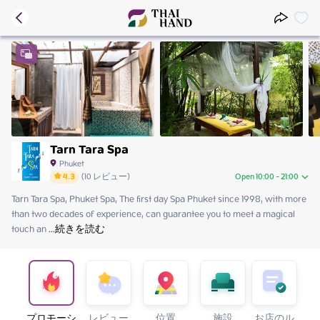
Tarn Tara Spa
Phuket
4.3
(
10
レビュー
)
Open 10:00 - 21:00
Tarn Tara Spa, Phuket Spa, The first day Spa Phuket since 1998, with more 
Friday
10:00 - 21:00
than two decades of experience, can guarantee you to meet a magical 
Saturday
10:00 - 21:00
touch an
Sunday
 ...
続きを読む
10:00 - 21:00
Monday
10:00 - 21:00
Tuesday
10:00 - 21:00
Wednesday
10:00 - 21:00
Thursday
10:00 - 21:00
プロモーシ
レビュー
位置
施設
お店のル