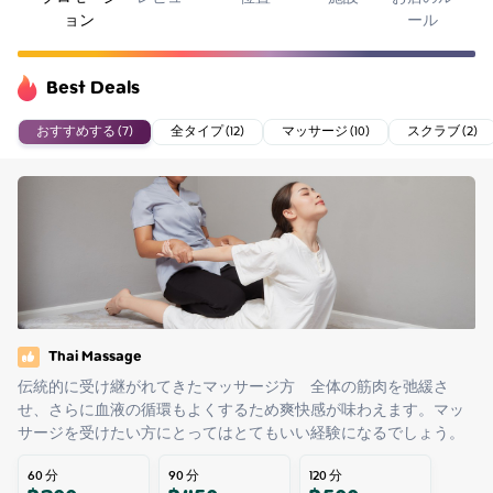
ョン
ール
Best Deals
おすすめする (7)
全タイプ (12)
マッサージ (10)
スクラブ (2)
Thai Massage
伝統的に受け継がれてきたマッサージ方　全体の筋肉を弛緩さ
せ、さらに血液の循環もよくするため爽快感が味わえます。マッ
サージを受けたい方にとってはとてもいい経験になるでしょう。
60
分
90
分
120
分