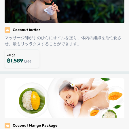
Coconut butter
マッサージ師が手のひらにオイルを塗り、体内の組織を活性化さ
せ、最もリッラクスすることができます。
60
分
฿
1,589
1,766
Coconut Mango Package