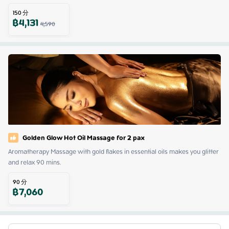
150
分
฿
4,131
4,590
Golden Glow Hot Oil Massage for 2 pax
Aromatherapy Massage with gold flakes in essential oils makes you glitter 
and relax 90 mins.
90
分
฿
7,060