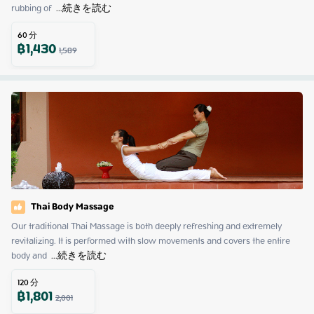
rubbing of 
 ...
続きを読む
60
分
฿
1,430
1,589
Thai Body Massage
Our traditional Thai Massage is both deeply refreshing and extremely 
revitalizing. It is performed with slow movements and covers the entire 
body and 
 ...
続きを読む
120
分
฿
1,801
2,001