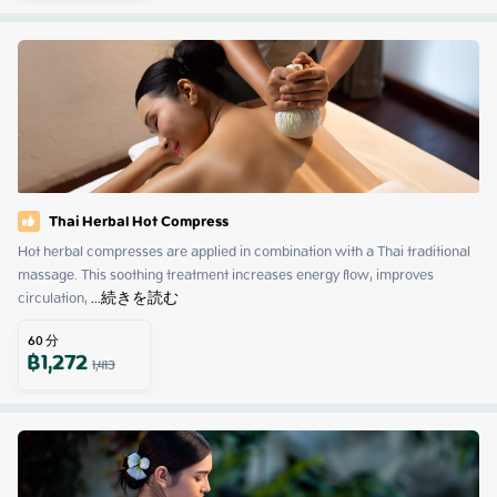
Thai Herbal Hot Compress
Hot herbal compresses are applied in combination with a Thai traditional 
massage. This soothing treatment increases energy flow, improves 
circulation,
 ...
続きを読む
60
分
฿
1,272
1,413