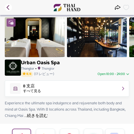
Urban Oasis Spa
Thonglor
•
Thonglor
4.4
(
17
レビュー
)
Open 10:00 - 24:00
Sunday
10:00 - 24:00
8
支店
Monday
10:00 - 24:00
すべて見る
Tuesday
10:00 - 24:00
Wednesday
10:00 - 24:00
Experience the ultimate spa indulgence and rejuvenate both body and 
Thursday
10:00 - 24:00
mind at Oasis Spa. With 8 locations across Thailand, including Bangkok, 
Friday
10:00 - 24:00
Chiang Mai
 ...
続きを読む
Saturday
10:00 - 24:00