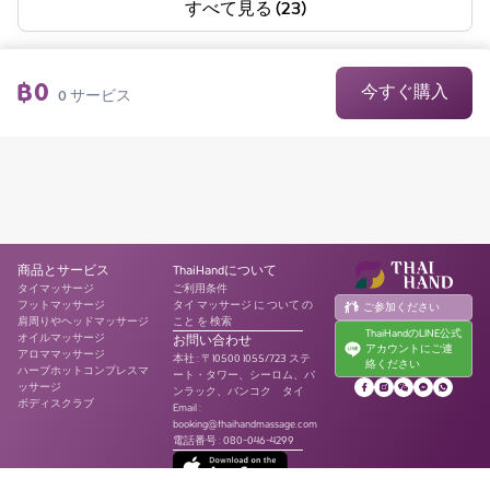
すべて見る (23)
฿
0
今すぐ購入
0
サービス
商品とサービス
ThaiHandについて
タイマッサージ
ご利用条件
フットマッサージ
タイ マッサージ に ついて の
ご参加ください
肩周りやヘッドマッサージ
こと を 検索
ThaiHandのLINE公式
オイルマッサージ
お問い合わせ
アカウントにご連
アロママッサージ
本社
:
〒10500 1055/723 ステ
絡ください
ハーブホットコンプレスマ
ート・タワー、シーロム、バ
ッサージ
ンラック、バンコク タイ
ボディスクラブ
Email :
booking@thaihandmassage.com
電話番号
:
080-046-4299