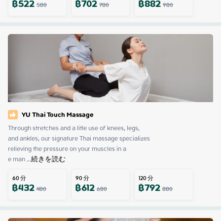
฿
522
฿
702
฿
882
580
780
980
YU Thai Touch Massage
Through stretches and a litle use of knees, legs,

and ankles, our signature Thai massage specializes

relieving the pressure on your muscles in a

e man
 ...
続きを読む
60
分
90
分
120
分
฿
432
฿
612
฿
792
480
680
880