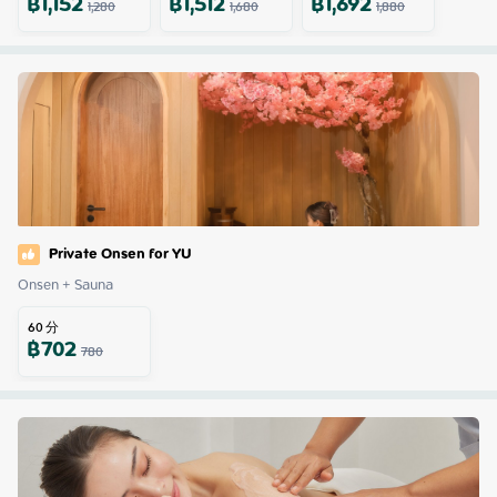
฿
1,152
฿
1,512
฿
1,692
1,280
1,680
1,880
Private Onsen for YU
Onsen + Sauna
60
分
฿
702
780