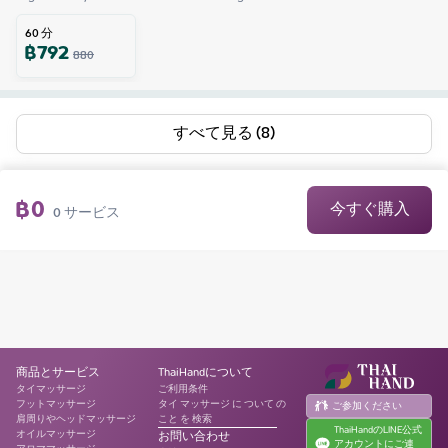
60
分
฿
792
880
すべて見る (8)
฿
0
今すぐ購入
0
サービス
商品とサービス
ThaiHandについて
タイマッサージ
ご利用条件
フットマッサージ
タイ マッサージ に ついて の
ご参加ください
肩周りやヘッドマッサージ
こと を 検索
ThaiHandのLINE公式
オイルマッサージ
お問い合わせ
アカウントにご連