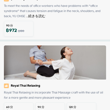
To meet the needs of office workers who have problems with “office 
syndrome” that causes tension and fatigue in the neck, shoulders, and 
back, YU ONSE
 ...
続きを読む
90
分
฿
972
1,080
Royal Thai Relaxing
Royal Thai Relaxing in incorporate Thai Massage craft with the use of oil 
for a more gentle and more pleasant experience
60
分
90
分
120
分