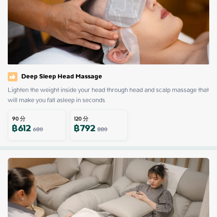
Deep Sleep Head Massage
Lighten the weight inside your head through head and scalp massage that 
will make you fall asleep in seconds
90
分
120
分
฿
612
฿
792
680
880