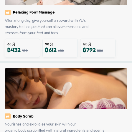
Relaxing Foot Massage
After a long day, give yourself a reward with YU's

mastery techniques that can alleviate tensions and

stresses from your feet and toes
60
分
90
分
120
分
฿
432
฿
612
฿
792
480
680
880
Body Scrub
Nourishes and exfoliates your skin with our

organic body scrub filled with natural ingredients and scents