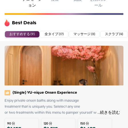
ョン
ール
Best Deals
おすすめする (9)
全タイプ (17)
マッサージ (11)
スクラブ (4)
(Single) YU-nique Onsen Experience
Enjoy private onsen baths along with massage 

treatment that is uniquely you. Selelect any one

or two treatments within this menu to pamper yourself w
 ...
続きを読む
90
分
120
分
150
分