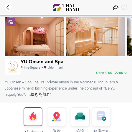
YU Onsen and Spa
Prime Square
•
Udonthani
Open 10:00 - 22:00
YU Onsen & Spa, the first private onsen in the Northeast. that offers a 
Friday
10:00 - 22:00
Japanese mineral bathing experience under the concept of “Be YU-
Saturday
10:00 - 22:00
niquely You”. 
Sunday
 ...
続きを読む
10:00 - 22:00
Monday
10:00 - 22:00
Tuesday
10:00 - 22:00
Wednesday
10:00 - 22:00
Thursday
10:00 - 22:00
プロモーシ
位置
施設
お店のル