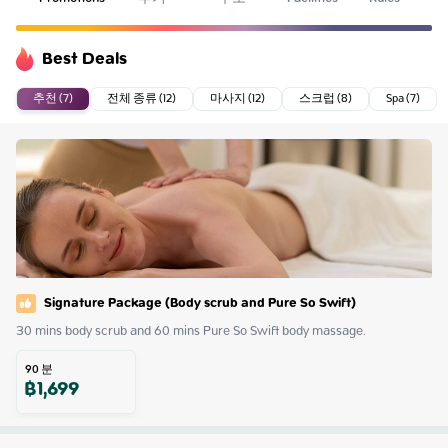
Best Deals
추천 (7)
전체 종류 (12)
마사지 (12)
스크럽 (8)
Spa (7)
Signature Package (Body scrub and Pure So Swift)
30 mins body scrub and 60 mins Pure So Swift body massage.
90
분
฿
1,699