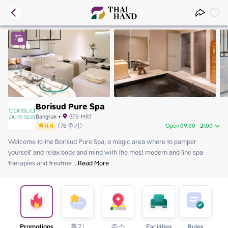
Borisud Pure Spa
Bangruk
•
BTS-MRT
4.4
(
78
후기
)
Open 09:00 - 21:00
Welcome to the Borisud Pure Spa, a magic area where to pamper 
Sunday
09:00 - 21:00
yourself and relax body and mind with the most modern and fine spa 
Monday
09:00 - 21:00
therapies and treatme
Tuesday
 ...
Read More
09:00 - 21:00
Wednesday
09:00 - 21:00
Thursday
09:00 - 21:00
Friday
09:00 - 21:00
Saturday
09:00 - 21:00
Promotions
후기
주소
Facilities
Rules