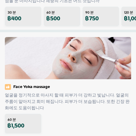
점을 둔 마사지입니다 체중의 기초는 어느 것입니까
30
분
60
분
90
분
120
분
฿
400
฿
500
฿
750
฿
1,0
Face Yoka massage
얼굴을 정기적으로 마사지 할 때 피부가 더 강하고 빛납니다. 얼굴의 
주름이 얕아지고 희미 해집니다. 피부가 더 보습됩니다. 또한 긴장 완
화에도 도움이됩니다
60
분
฿
1,500