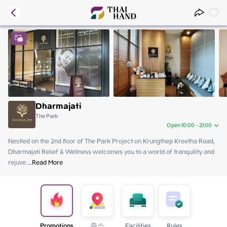
Dharmajati
The Park
Open 10:00 - 21:00
Nestled on the 2nd floor of The Park Project on Krungthep Kreetha Road, 
Sunday
10:00 - 21:00
Dharmajati Relief & Wellness welcomes you to a world of tranquility and 
Monday
10:00 - 21:00
rejuve
Tuesday
 ...
Read More
10:00 - 21:00
Wednesday
10:00 - 21:00
Thursday
10:00 - 21:00
Friday
10:00 - 21:00
Saturday
10:00 - 21:00
Promotions
주소
Facilities
Rules