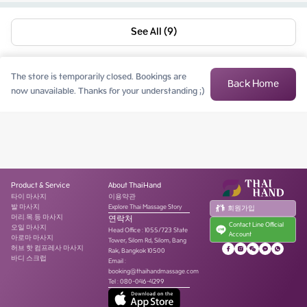
See All (9)
The store is temporarily closed. Bookings are
Back Home
now unavailable. Thanks for your understanding ;)
Product & Service
About ThaiHand
타이 마사지
이용약관
발 마사지
Explore Thai Massage Story
회원가입
머리.목.등 마사지
연락처
Contact Line Official
오일 마사지
Head Office
:
1055/723 State
Account
아로마 마사지
Tower, Silom Rd, Silom, Bang
허브 핫 컴프레사 마사지
Rak, Bangkok 10500
바디 스크럽
Email :
booking@thaihandmassage.com
Tel
:
080-046-4299