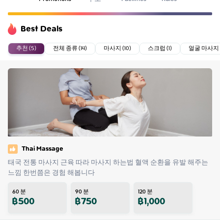
Best Deals
추천 (5)
전체 종류 (14)
마사지 (10)
스크럽 (1)
얼굴 마사지 (
Thai Massage
태국 전통 마사지 근육 따라 마사지 하는법 혈액 순환을 유발 해주는 
느낌 한번쯤은 경험 해봅니다
60
분
90
분
120
분
฿
500
฿
750
฿
1,000