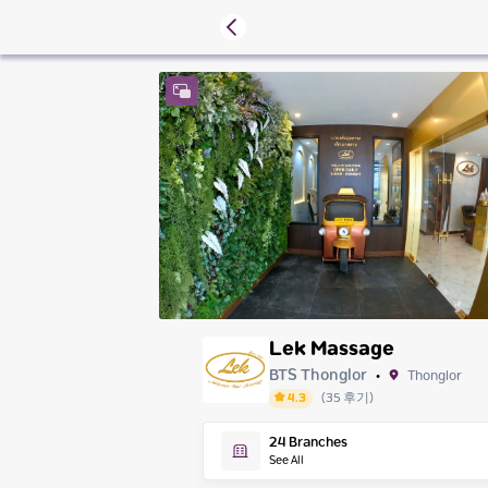
Lek Massage
BTS Thonglor
Thonglor
•
4.3
(
35
후기
)
Friday
24
Branches
Saturday
See All
Sunday