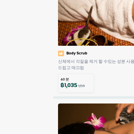
Body Scrub
신체에서 각질을 제거 할 수있는 성분 사
드럽고 매끄럽
60
분
฿
1,035
1,150