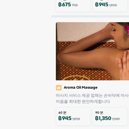
฿
675
฿
945
750
1,050
Aroma Oil Massage
마사지 서비스 제공 업체는 손바닥에 마사
마음을 최대한 편안하게합니다
60
분
90
분
฿
945
฿
1,350
1,050
1,500