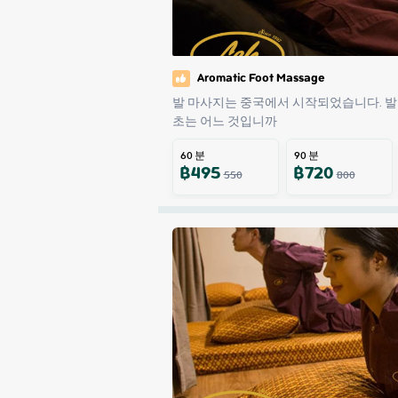
Aromatic Foot Massage
발 마사지는 중국에서 시작되었습니다. 발
초는 어느 것입니까
60
분
90
분
฿
495
฿
720
550
800