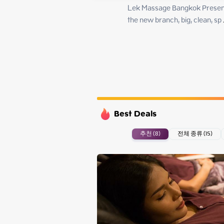
Monday
Lek Massage Bangkok Presents
Tuesday
the new branch, big, clean, sp
 
Wednesday
Thursday
Best Deals
추천 (8)
전체 종류 (15)