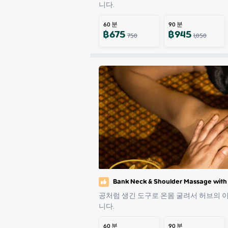
니다.
60
분
90
분
฿
675
฿
945
750
1,050
Bank Neck & Shoulder Massage with
공처럼 생긴 도구로 온몸 굴려서 허브의 
니다.
60
분
90
분