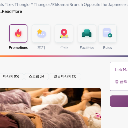
 “Lek Thonglor” Thonglor/Ekkamai Branch Opposite the Japanese dep
...
Read More
Promotions
후기
주소
Facilities
Rules
Lek Ma
마사지 (15)
스크럽 (6)
얼굴 마사지 (3)
총 금액