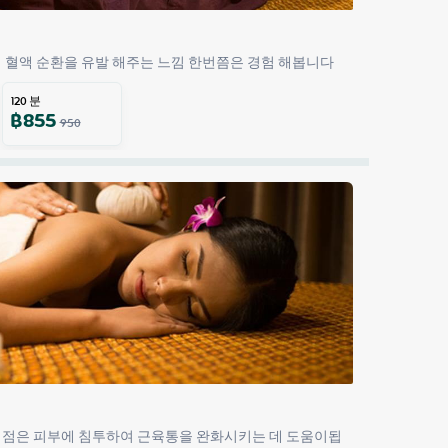
법 혈액 순환을 유발 해주는 느낌 한번쯤은 경험 해봅니다
120
분
฿
855
950
이점은 피부에 침투하여 근육통을 완화시키는 데 도움이됩