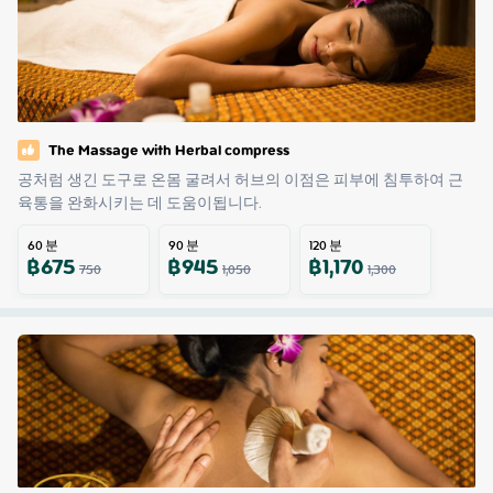
The Massage with Herbal compress
공처럼 생긴 도구로 온몸 굴려서 허브의 이점은 피부에 침투하여 근
육통을 완화시키는 데 도움이됩니다.
60
분
90
분
120
분
฿
675
฿
945
฿
1,170
750
1,050
1,300