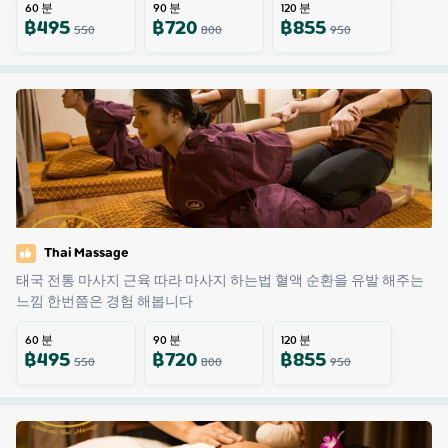
60
분
90
분
120
분
฿
495
฿
720
฿
855
550
800
950
Thai Massage
태국 전통 마사지 근육 따라 마사지 하는법 혈액 순환을 유발 해주는 
느낌 한번쯤은 경험 해봅니다
60
분
90
분
120
분
฿
495
฿
720
฿
855
550
800
950