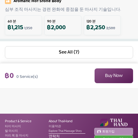
Aromatic Hot Stone Body
심부 조직 마사지는 경련 완화에 중점을 둔 마사지 기술입니다.
60
분
90
분
120
분
฿
1,215
฿
2,000
฿
2,250
1,350
2,500
See All (7)
฿
0
Buy Now
0
Service(s)
Product & Service
About ThaiHand
타이 마사지
이용약관
발 마사지
Explore Thai Massage Story
회원가입
머리.목.등 마사지
연락처