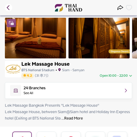
Lek Massage House
BTS National Stadium
•
Siam - Samyan
4.2
(
31
후기
)
Open 10:00 - 22:00
Thursday
10:00 - 22:00
24
Branches
Friday
10:00 - 22:00
See All
Saturday
10:00 - 22:00
Sunday
10:00 - 22:00
Lek Massage Bangkok Presents "Lek Massage House"

Monday
10:00 - 22:00
Lek Massage House, between Siam@Siam hotel and Holiday Inn Express 
Tuesday
10:00 - 22:00
hotel (Exiting at BTS National Sta
 ...
Read More
Wednesday
10:00 - 22:00