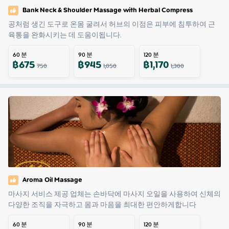
Bank Neck & Shoulder Massage with Herbal Compress
공처럼 생긴 도구로 온몸 굴려서 허브의 이점은 피부에 침투하여 근
육통을 완화시키는 데 도움이됩니다.
60
분
90
분
120
분
฿
675
฿
945
฿
1,170
750
1,050
1,300
Aroma Oil Massage
마사지 서비스 제공 업체는 손바닥에 마사지 오일을 사용하여 신체의 
다양한 조직을 자극하고 몸과 마음을 최대한 편안하게합니다
60
분
90
분
120
분