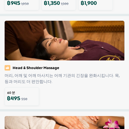
฿
945
฿
1,350
฿
1,900
1,050
1,500
Head & Shoulder Massage
머리, 어깨 및 어깨 마사지는 어깨 기관의 긴장을 완화시킵니다. 목, 
등과 머리도 더 편안합니다.
60
분
฿
495
550