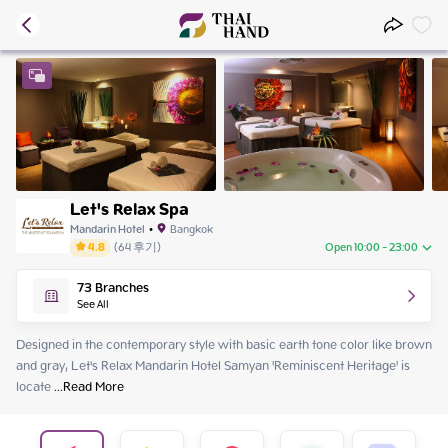
Let's Relax Spa
Mandarin Hotel
•
Bangkok
4.8
(
64
후기
)
Open 10:00 - 23:00
Thursday
10:00 - 23:00
73
Branches
Friday
10:00 - 23:00
See All
Saturday
10:00 - 23:00
Sunday
10:00 - 23:00
Designed in the contemporary style with basic earth tone color like brown 
Monday
10:00 - 23:00
and gray, Let's Relax Mandarin Hotel Samyan 'Reminiscent Heritage' is 
Tuesday
10:00 - 23:00
locate
 ...
Read More
Wednesday
10:00 - 23:00