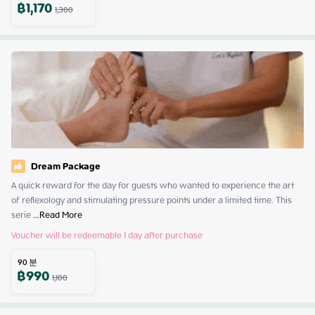
฿
1,170
1,300
Dream Package
A quick reward for the day for guests who wanted to experience the art 
of reflexology and stimulating pressure points under a limited time. This 
serie
 ...
Read More
Voucher will be redeemable 1 day after purchase
90
분
฿
990
1,100