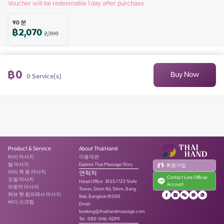
Voucher will be redeemable 1 day after purchase
90
분
฿
2,070
2,300
฿
0
Buy Now
0
Service(s)
Product & Service
About ThaiHand
타이 마사지
이용약관
발 마사지
Explore Thai Massage Story
회원가입
머리.목.등 마사지
연락처
Contact Line Official
오일 마사지
Head Office
:
1055/723 State
Account
아로마 마사지
Tower, Silom Rd, Silom, Bang
허브 핫 컴프레사 마사지
Rak, Bangkok 10500
바디 스크럽
Email :
booking@thaihandmassage.com
Tel
:
080-046-4299