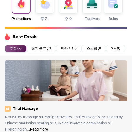
Promotions
후기
주소
Facilities
Rules
Best Deals
추천 (7)
전체 종류 (7)
마사지 (5)
스크럽 (1)
Spa (1)
Thai Massage
A must-try massage for foreign travelers. Thai Massage is influenced by 
Chinese and Indian healing arts, which involves a combination of 
stretching an
 ...
Read More