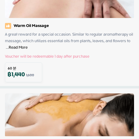
Warm Oil Massage
A great reward for a special occasion. Similar to regular aromatherapy oil 
massage, which utilizes essential oils from plants, leaves, and flowers to 
 ...
Read More
Voucher will be redeemable 1 day after purchase
60
분
฿
1,440
1,600