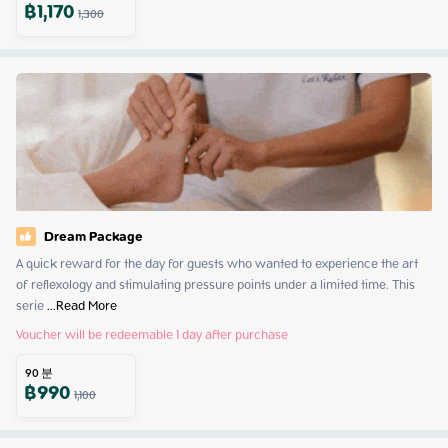
฿
1,170
1,300
Dream Package
A quick reward for the day for guests who wanted to experience the art 
of reflexology and stimulating pressure points under a limited time. This 
serie
 ...
Read More
Voucher will be redeemable 1 day after purchase
90
분
฿
990
1,100