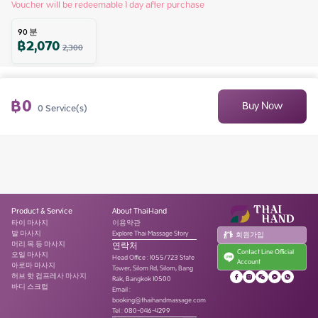
Voucher will be redeemable 1 day after purchase
90
분
฿
2,070
2,300
฿
0
Buy Now
0
Service(s)
Product & Service
About ThaiHand
타이 마사지
이용약관
발 마사지
Explore Thai Massage Story
회원가입
머리.목.등 마사지
연락처
Contact Line Official
오일 마사지
Head Office
:
1055/723 State
Account
아로마 마사지
Tower, Silom Rd, Silom, Bang
허브 핫 컴프레사 마사지
Rak, Bangkok 10500
바디 스크럽
Email :
booking@thaihandmassage.com
Tel
:
080-046-4299