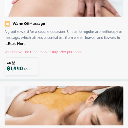
Warm Oil Massage
A great reward for a special occasion. Similar to regular aromatherapy oil 
massage, which utilizes essential oils from plants, leaves, and flowers to 
 ...
Read More
Voucher will be redeemable 1 day after purchase
60
분
฿
1,440
1,600