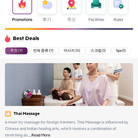
Promotions
후기
주소
Facilities
Rules
Best Deals
추천 (7)
전체 종류 (7)
마사지 (5)
스크럽 (1)
Spa (1)
Thai Massage
A must-try massage for foreign travelers. Thai Massage is influenced by 
Chinese and Indian healing arts, which involves a combination of 
stretching an
 ...
Read More