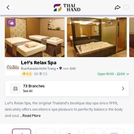
Let's Relax Spa
Rua Rasada Hotel Trang
•
non-BKK
4.5
(
10
후기
)
Open 10:00 - 22:00
Thursday
10:00 - 22:00
73
Branches
Friday
10:00 - 22:00
See All
Saturday
10:00 - 22:00
Sunday
10:00 - 22:00
Let’s Relax Spa, the original Thailand’s boutique day spa since 1998, 
Monday
10:00 - 22:00
delicately offers excellence spa pleasure to perfectly balance the body 
Tuesday
10:00 - 22:00
and soul
 ...
Read More
Wednesday
10:00 - 22:00