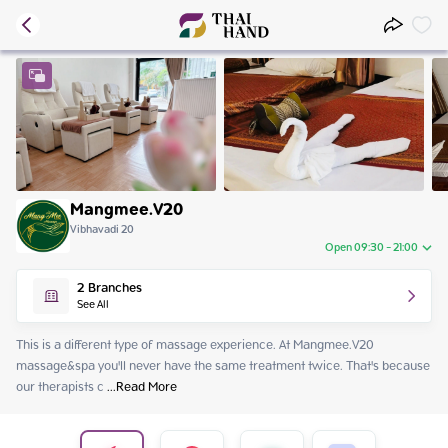
Mangmee.V20
Vibhavadi 20
Open 09:30 - 21:00
Sunday
09:30 - 21:00
2
Branches
Monday
09:30 - 21:00
See All
Tuesday
09:30 - 21:00
Wednesday
09:30 - 21:00
This is a different type of massage experience. At Mangmee.V20 
Thursday
09:30 - 21:00
massage&spa you'll never have the same treatment twice. That's because 
Friday
09:30 - 21:00
our therapists c
 ...
Read More
Saturday
09:30 - 21:00