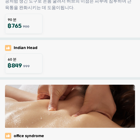
공처럼 생긴 도구로 온몸 굴려서 허브의 이점은 피부에 침투하여 근
육통을 완화시키는 데 도움이됩니다.
90
분
฿
765
900
Indian Head
60
분
฿
849
999
office syndrome