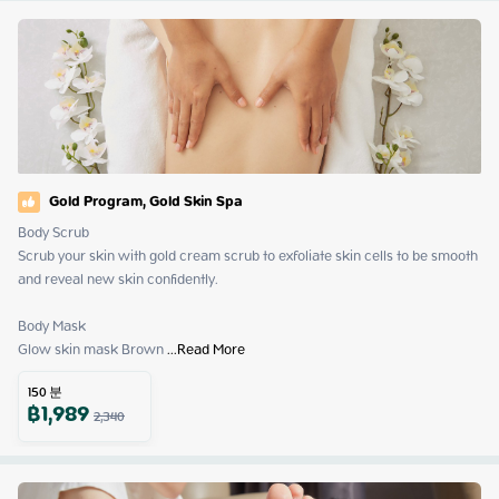
Gold Program, Gold Skin Spa
Body Scrub

Scrub your skin with gold cream scrub to exfoliate skin cells to be smooth 
and reveal new skin confidently.

Body Mask

Glow skin mask Brown
 ...
Read More
150
분
฿
1,989
2,340