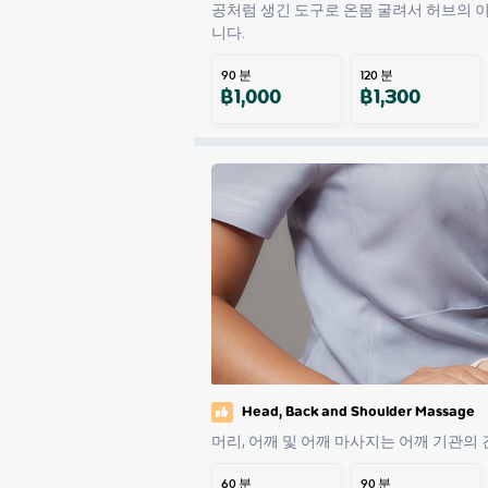
공처럼 생긴 도구로 온몸 굴려서 허브의 
니다.
90
분
120
분
฿
1,000
฿
1,300
Head, Back and Shoulder Massage
머리, 어깨 및 어깨 마사지는 어깨 기관의 
60
분
90
분