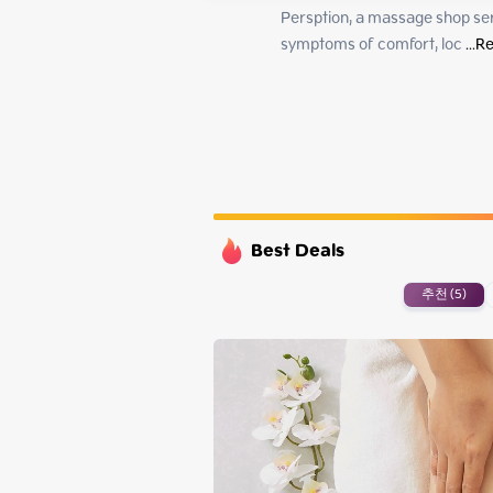
Monday
Persption, a massage shop serv
Tuesday
symptoms of comfort, loc
 ...
Re
Wednesday
Thursday
Best Deals
추천 (5)