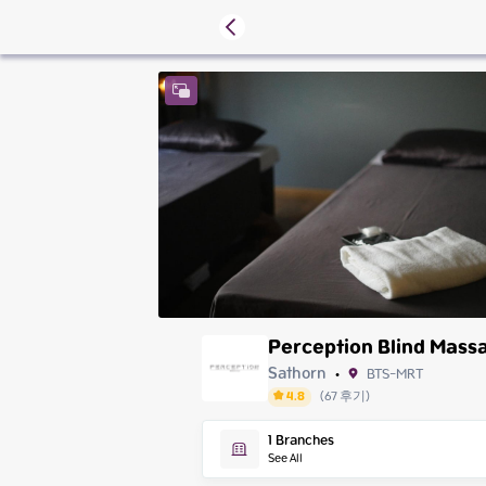
Perception Blind Mass
Sathorn
BTS-MRT
•
4.8
(
67
후기
)
Friday
1
Branches
Saturday
See All
Sunday