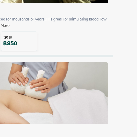
 for thousands of years. It is great for stimulating blood flow, 
 More
120
분
฿
850