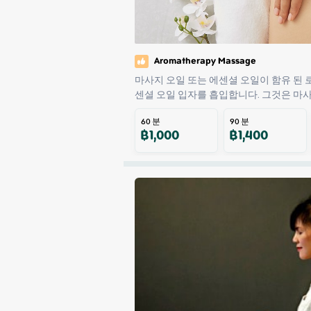
Aromatherapy Massage
마사지 오일 또는 에센셜 오일이 함유 된
센셜 오일 입자를 흡입합니다. 그것은 마
60
분
90
분
฿
1,000
฿
1,400