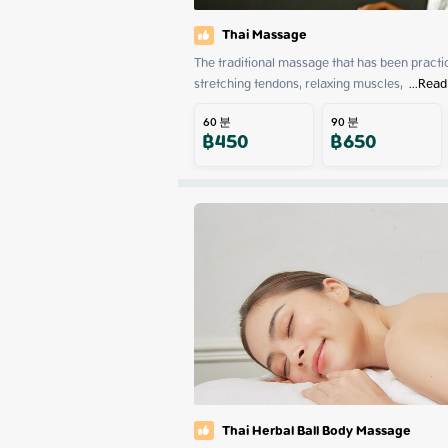
Thai Massage
The traditional massage that has been practiced
stretching tendons, relaxing muscles, 
 ...
Read
60
분
90
분
฿
450
฿
650
Thai Herbal Ball Body Massage