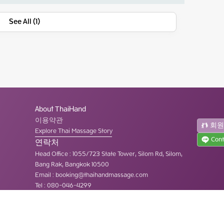
See All (1)
About ThaiHand
이용약관
회
Explore Thai Massage Story
Cont
연락처
Head Office
:
1055/723 State Tower, Silom Rd, Silom,
Bang Rak, Bangkok 10500
Email :
booking@thaihandmassage.com
Tel
:
080-046-4299