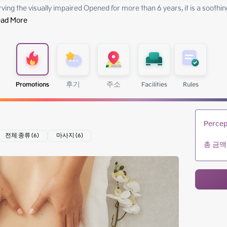
ing the visually impaired Opened for more than 6 years, it is a soothin
ad More
Promotions
후기
주소
Facilities
Rules
Percep
전체 종류 (6)
마사지 (6)
총 금액