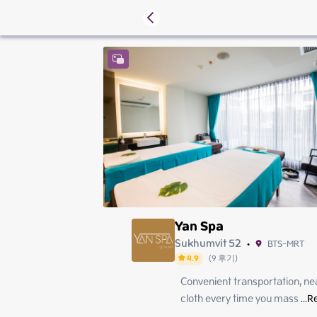
Yan Spa
Sukhumvit 52
BTS-MRT
•
4.9
(
9
후기
)
Convenient transportation, ne
Friday
Saturday
cloth every time you mass
 ...
R
Sunday