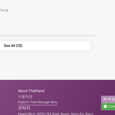
Facial
See All (13)
About ThaiHand
이용약관
회
Explore Thai Massage Story
Cont
연락처
Head Office
:
1055/723 State Tower, Silom Rd, Silom,