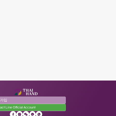
원가입
act Line Official Account