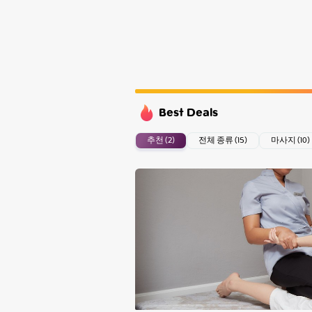
Monday
Tuesday
Wednesday
Thursday
Best Deals
추천 (2)
전체 종류 (15)
마사지 (10)