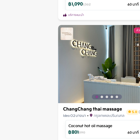
฿
1,090
1,362
60
นาที
บริการแนะนำ
ส่
ChangChang thai massage
5.0
Ideo O2 บางนา
•
กรุงเทพและปริมณฑล
Coconut hot oil massage
฿
801
890
60
นาที