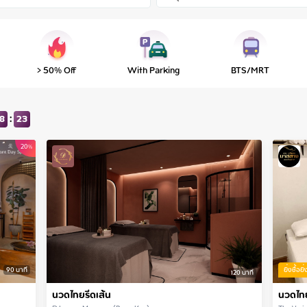
> 50% Off
With Parking
BTS/MRT
:
8
19
20
%
90
นาที
ยิ่งซื้อยิ่
120
นาที
นวดไทยรีดเส้น
นวดไท