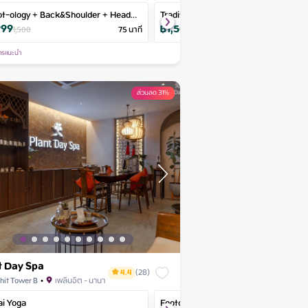
ot-ology + Back&Shoulder + Head
Amazi Essence Aromatic Massage
Traditional Thai Medicine + Foot &
Soulful Steps
Dream Package
Aroma 
999
฿
1,090
฿
1,500
฿
590
ssage
Head Massage
90
1,500
นาที
75
นาที
60
2,000
นาที
90
นา
฿
990
฿
1,170
120
นาที
1,100
90
นาที
ารแนะนำ
ส่วนลด 31%
t Day Spa
4.4
(
28
)
hit Tower B
•
เพลินจิต - นานา
fice
ai Yoga
Signature Deep Tissue
Deep Tissue Massage
Footology
Thai Herbal Compres
Hot St