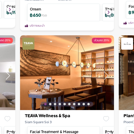
Ocean Glistening Bodt Scrub
Shoulder & Neck RiTUAL
Fo
Onsen
Thai Massage
฿
1,190
฿
890
฿
Ma
60
นาที
฿
650
฿
1,080
750
1,200
บริก
บริการแนะนำ
วนลด 20%
ส่วนลด 20%
TEAVA Wellness & Spa
Plan
Siam Square Soi 3
PloenC
Body Scrub & Aroma Massage
Facial Treatment & Massage
Neck & Shoulder Massage - Of
Body Scrub
Th