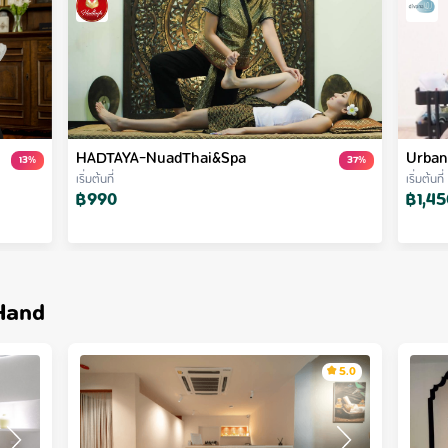
HADTAYA-NuadThai&Spa
Urban
13
%
37
%
เริ่มต้นที่
เริ่มต้นที่
฿
990
฿
1,45
Hand
5.0