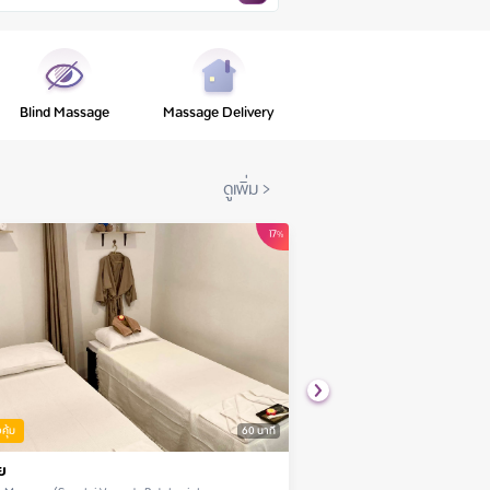
Blind Massage
Massage Delivery
ดูเพิ่ม
>
17
%
งคุ้ม
60
นาที
ย
Aromatherapy Massage