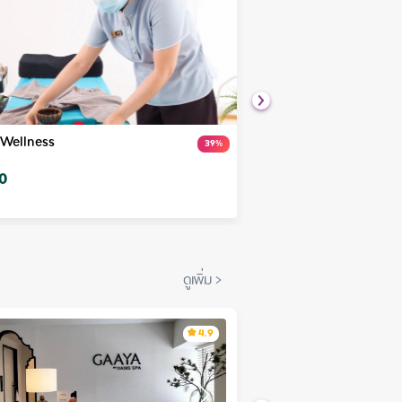
Wellness
Home Massage Service 
39
%
เริ่มต้นที่
0
฿
700
ดูเพิ่ม
>
4.9