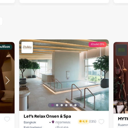
ส่วนลด 13%
อมให้จอง
Let's Relax Onsen & Spa
MYTH
4.9
(
135
)
Bangkok
•
กรุงเทพและ
Ruamr
Ratchadamri
ปริมณฑล