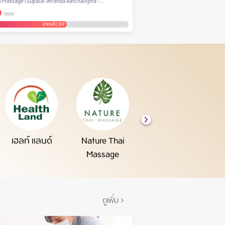
n Massage (Supalai Veranda Ratchavipha -
Green Leaf Spa (Chatrium Reside
0
฿
900
huen)
300
1,500
ขายแล้ว 59
ขายแล้ว
เฮลท์ แลนด์
Nature Thai
ThaiThai Massage
Yun
Massage
ดูเพิ่ม
>