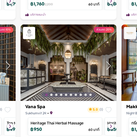
฿
1,790
฿
1,760
฿
750
฿
1,840
฿
1
Syndrome
2,237
2,200
90
นาที
60
นาที
937
2,300
บริการแนะนำ
บริก
วนลด 10%
ส่วนลด 20%
Vana Spa
Makk
(
1
)
5.0
(
1
)
Sukhumvit 24
•
Night 
Top to toe massage
Heritage Thai Herbal Massage
Body Scrub
Heritage Thai M
ทรี
฿
495
฿
950
฿
801
฿
850
฿
1
550
90
นาที
60
นาที
890