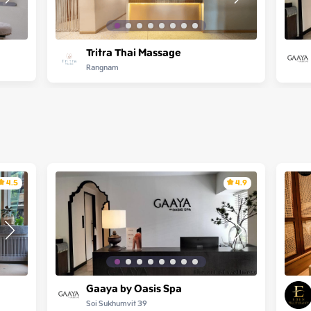
Tritra Thai Massage
Rangnam
4.5
4.9
Gaaya by Oasis Spa
Soi Sukhumvit 39