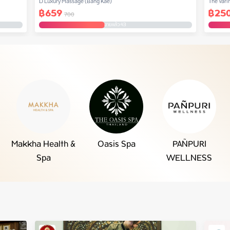
D Luxury Massage​ (Bang Kae)
The Vari
฿
659
฿
25
Prachac
700
ขายแล้ว 43
Makkha Health &
Oasis Spa
PAÑPURI
Spa
WELLNESS