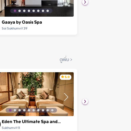
Gaaya by Oasis Spa
Oasis Spa
Soi Sukhumvit 39
ทุกสาขา
ดูเพิ่ม
>
5.0
Eden The Ultimate Spa and
Plant Day Spa
Massage Experience
Sukhumvit 11
PloenChit Tower A