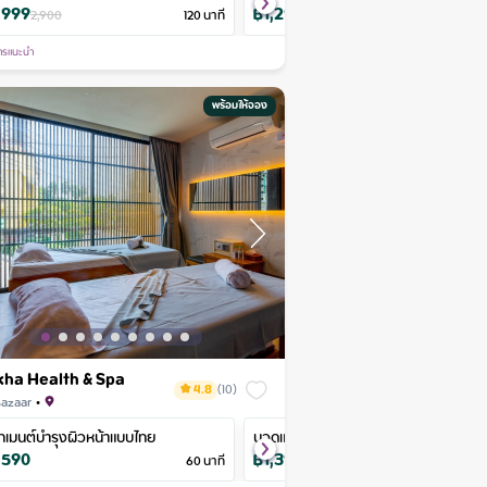
,999
฿
1,290
฿
1,760
฿
1,299
฿
1,190
฿
1,92
60
2,900
นาที
60
นาที
1,612
120
นาที
2,200
60
1,400
นาที
60
นาที
1,487
90
นา
ารแนะนำ
พร้อมให้จอง
ha Health & Spa
4.8
(
10
)
Bazaar
•
assage
ทเมนต์บำรุงผิวหน้าแบบไทย
Aroma hot oil massage
Royal Foot Massage
นวดแผนไทย 4 มือ
Sport Massage
Orient
,590
฿
711
฿
650
฿
1,390
฿
801
฿
1,55
60
นาที
60
790
นาที
60
นาที
60
นาที
60
นาที
890
60
นา