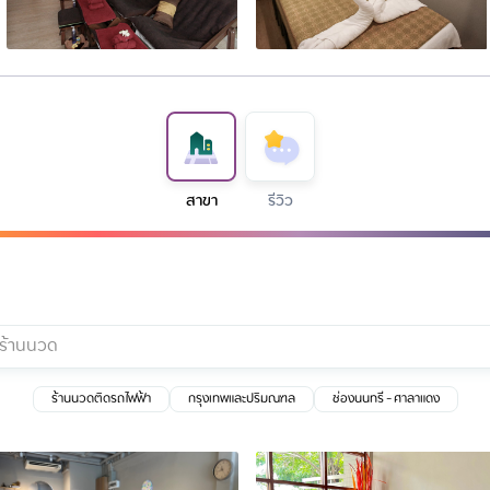
สาขา
รีวิว
ร้านนวดติดรถไฟฟ้า
กรุงเทพและปริมณฑล
ช่องนนทรี - ศาลาแดง