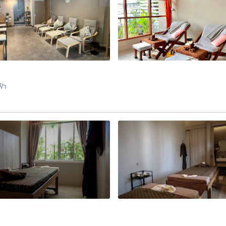
้า
ุงเทพมหานคร 10400 ประเทศไทย