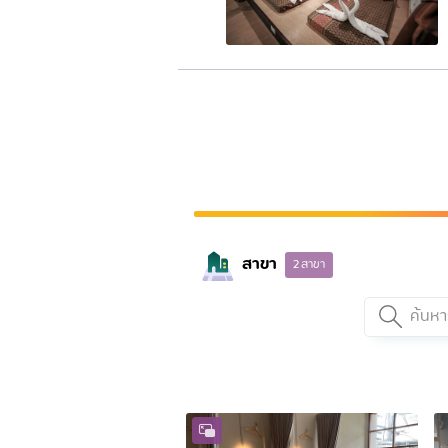
สาขา
2
สาขา