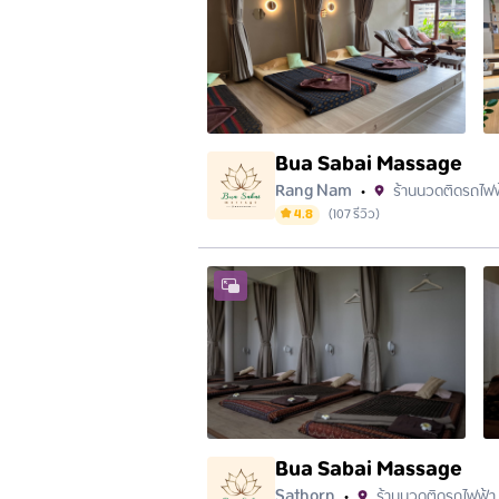
Bua Sabai Massage
Rang Nam
ร้านนวดติดรถไฟฟ
•
4.8
(
107
รีวิว
)
ที่อยู่ร้าน
Bua Sabai Massage
3/1 ถนน รางน้ำ แขวง ถนนพญาไท เขตราชเทวี กร
Sathorn
ร้านนวดติดรถไฟฟ้า
•