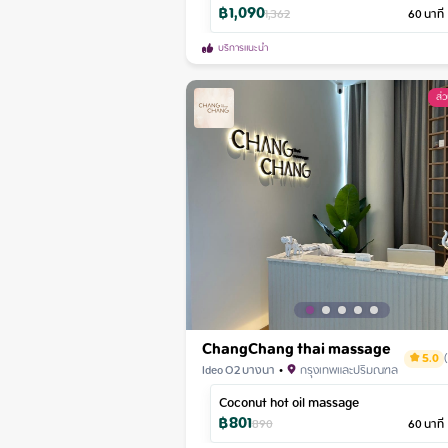
฿
1,090
1,362
60
นาที
บริการแนะนำ
ส่
ChangChang thai massage
5.0
Ideo O2 บางนา
•
กรุงเทพและปริมณฑล
Coconut hot oil massage
฿
801
890
60
นาที