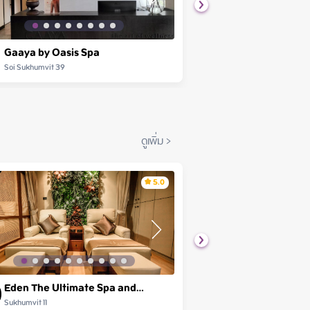
Gaaya by Oasis Spa
Oasis Spa
Soi Sukhumvit 39
ทุกสาขา
ดูเพิ่ม
>
5.0
Eden The Ultimate Spa and
Plant Day Spa
Massage Experience
Sukhumvit 11
PloenChit Tower A