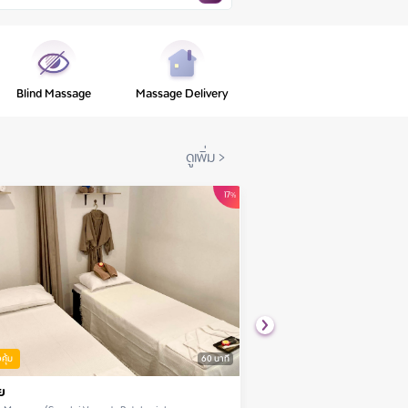
Blind Massage
Massage Delivery
ดูเพิ่ม
>
17
%
งคุ้ม
60
นาที
ย
Aromatherapy Massage