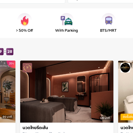
> 50% Off
With Parking
BTS/MRT
:
9
23
20
%
90
นาที
ยิ่งซื้อยิ่
120
นาที
นวดไทยรีดเส้น
นวดไท