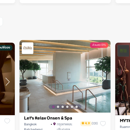
ส่วนลด 13%
อมให้จอง
Let's Relax Onsen & Spa
MYTH
4.9
(
131
)
Bangkok
•
กรุงเทพและ
Ruamr
Ratchadamri
ปริมณฑล