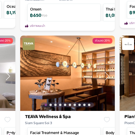
Ocean Glistening Bodt Scrub
Shoulder & Neck RiTUAL
Fo
Onsen
Thai Massage
฿
1,190
฿
890
฿
Ma
60
นาที
฿
650
฿
1,080
750
1,200
บริก
บริการแนะนำ
วนลด 20%
ส่วนลด 20%
TEAVA Wellness & Spa
Plan
Siam Square Soi 3
PloenC
Body Scrub & Aroma Massage
Facial Treatment & Massage
Neck & Shoulder Massage - Of
Body Scrub
Th