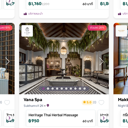
฿
1,790
฿
1,760
฿
750
฿
1,840
฿
1
Syndrome
2,237
2,200
90
นาที
60
นาที
937
2,300
บริการแนะนำ
บริก
วนลด 10%
ส่วนลด 20%
Vana Spa
Makk
(
1
)
5.0
(
1
)
Sukhumvit 24
•
Night 
Top to toe massage
Heritage Thai Herbal Massage
Body Scrub
Heritage Thai M
ทรี
฿
495
฿
950
฿
801
฿
850
฿
1
550
90
นาที
60
นาที
890