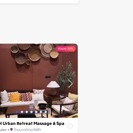
ส่วนลด 33%
 Urban Retreat Massage & Spa
udee
•
ร้านนวดติดรถไฟฟ้า