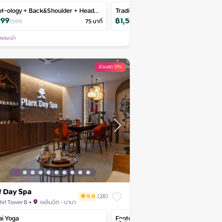
ot-ology + Back&Shoulder + Head
Amazi Essence Aromatic Massage
Traditional Thai Medicine + Foot &
Soulful Steps
Dream Package
Aroma 
999
฿
1,090
฿
1,500
฿
590
ssage
Head Massage
90
1,500
นาที
75
นาที
60
2,000
นาที
90
นา
฿
990
฿
1,170
120
นาที
1,100
90
นาที
ารแนะนำ
ส่วนลด 31%
t Day Spa
4.4
(
28
)
hit Tower B
•
เพลินจิต - นานา
fice
ai Yoga
Signature Deep Tissue
Deep Tissue Massage
Footology
Thai Herbal Compres
Hot St