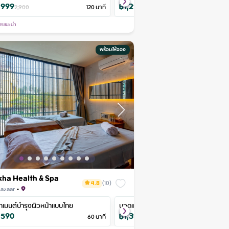
,999
฿
1,290
฿
1,760
฿
1,299
฿
1,190
฿
1,92
60
2,900
นาที
60
นาที
1,612
120
นาที
2,200
60
1,400
นาที
60
นาที
1,487
90
นา
ารแนะนำ
พร้อมให้จอง
ha Health & Spa
4.8
(
10
)
Bazaar
•
assage
ทเมนต์บำรุงผิวหน้าแบบไทย
Aroma hot oil massage
Royal Foot Massage
นวดแผนไทย 4 มือ
Sport Massage
Orient
,590
฿
711
฿
650
฿
1,390
฿
801
฿
1,55
60
นาที
60
790
นาที
60
นาที
60
นาที
60
นาที
890
60
นา