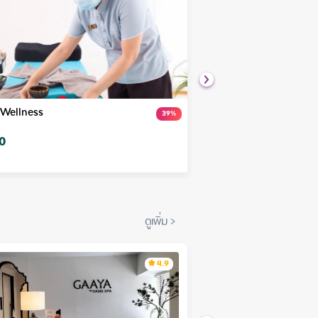
Wellness
Home Massage Service 
39
%
เริ่มต้นที่
0
฿
700
ดูเพิ่ม
>
4.9