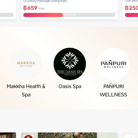
D Luxury Massage​ (Bang Kae)
The Vari
฿
659
฿
25
Prachac
700
ขายแล้ว 43
Makkha Health &
Oasis Spa
PAÑPURI
Spa
WELLNESS