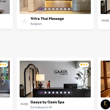
Tritra Thai Massage
Rangnam
4.5
4.9
Gaaya by Oasis Spa
Soi Sukhumvit 39