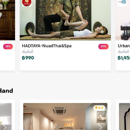
HADTAYA-NuadThai&Spa
Urban
13
%
37
%
เริ่มต้นที่
เริ่มต้นที่
฿
990
฿
1,45
Hand
5.0