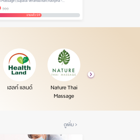
n Massage (Supalai Veranda Ratchavipha -
Green Leaf Spa (Chatrium Reside
0
฿
900
huen)
300
1,500
ขายแล้ว 59
ขายแล้ว
เฮลท์ แลนด์
Nature Thai
ThaiThai Massage
Yun
Massage
ดูเพิ่ม
>