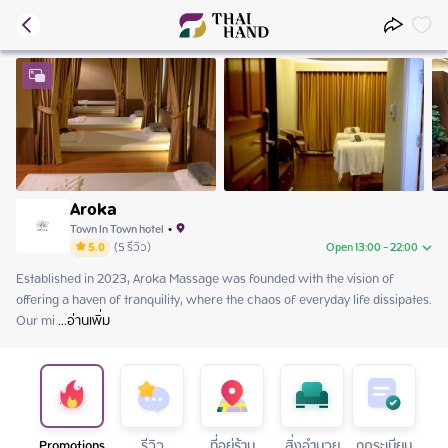
Aroka
Town In Town hotel
•
5.0
(
5
รีวิว
)
Open 13:00 - 22:00
Established in 2023, Aroka Massage was founded with the vision of 
Friday
13:00 - 22:00
offering a haven of tranquility, where the chaos of everyday life dissipates. 
Saturday
13:00 - 22:00
Our mi
Sunday
 ...
อ่านเพิ่ม
13:00 - 22:00
Monday
13:00 - 22:00
Tuesday
13:00 - 22:00
Wednesday
13:00 - 22:00
Thursday
13:00 - 22:00
Promotions
รีวิว
ที่อยู่ร้าน
สิ่งอำนวย
กฏระเบียบ