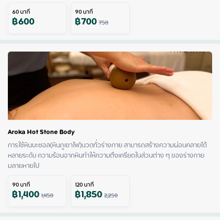
60
นาที
90
นาที
฿
600
฿
700
750
Aroka Hot Stone Body
การใช้หินบะซอล(หินภูเขาไฟ)นวดทั่วร่างกาย สามารถสร้างความผ่อนคลายได้
หลายระดับ ความร้อนจากหินทำให้ความตึงเครียดในส่วนต่าง ๆ ของร่างกาย
มลายหายไป
90
นาที
120
นาที
฿
1,400
฿
1,850
1,450
2,250