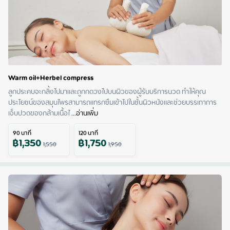
Warm oil+Herbel compress
ลูกประคบจะกลิ้งไปมาและถูกกดวงไปบนผิวของผู้รับบริการนวด ทำให้คุณ
ประโยชน์ของสมุนไพรสามารถแทรกซึมเข้าไปในชั้นผิวหนังและช่วยบรรเทาการ
เจ็บปวดของกล้ามเนื้อไ
 ...
อ่านเพิ่ม
90
นาที
120
นาที
฿
1,350
฿
1,750
1,550
1,950