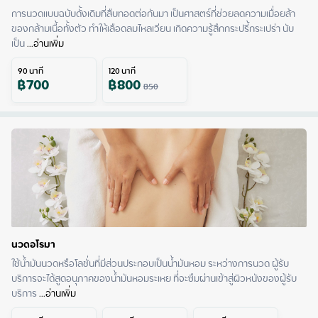
การนวดแบบฉบับดั้งเดิมที่สืบทอดต่อกันมา เป็นศาสตร์ที่ช่วยลดความเมื่อยล้า
ของกล้ามเนื้อทั้งตัว ทำให้เลือดลมไหลเวียน เกิดความรู้สึกกระปรี้กระเปร่า นับ
เป็น
 ...
อ่านเพิ่ม
90
นาที
120
นาที
฿
700
฿
800
850
นวดอโรมา
ใช้น้ำมันนวดหรือโลชั่นที่มีส่วนประกอบเป็นน้ำมันหอม ระหว่างการนวด ผู้รับ
บริการจะได้สูดอนุภาคของน้ำมันหอมระเหย ที่จะซึมผ่านเข้าสู่ผิวหนังของผู้รับ
บริการ
 ...
อ่านเพิ่ม