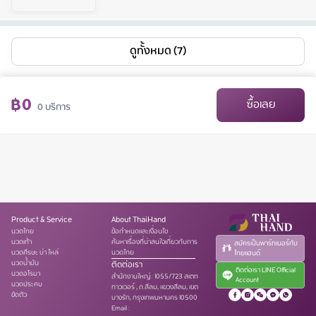
ดูทั้งหมด (7)
฿
0
ซื้อเลย
0
บริการ
Product & Service
About ThaiHand
นวดไทย
ข้อกำหนดและเงื่อนไข
นวดเท้า
ค้นหาเรื่องที่น่าสนใจเกี่ยวกับการ
สมัครเป็นพาร์ทเนอร์กับ
นวดศีรษะ บ่า ไหล่
นวดไทย
ไทยแฮนด์
นวดน้ำมัน
ติดต่อเรา
ติดต่อเรา LINE Official
นวดอโรมา
สำนักงานใหญ่
:
1055/723 สเตท
Account
นวดประคบ
ทาวเวอร์ , ถ.สีลม, แขวงสีลม, เขต
ขัดตัว
บางรัก, กรุงเทพมหานคร 10500
Email :