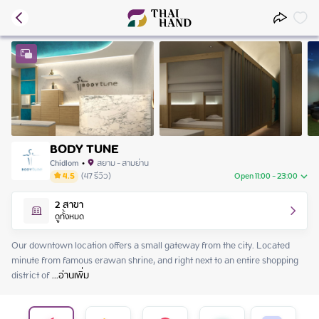
BODY TUNE
Chidlom
•
สยาม - สามย่าน
4.5
(
47
รีวิว
)
Open 11:00 - 23:00
Sunday
11:00 - 23:00
2
สาขา
Monday
11:00 - 23:00
ดูทั้งหมด
Tuesday
11:00 - 23:00
Wednesday
11:00 - 23:00
Our downtown location offers a small gateway from the city. Located 
Thursday
11:00 - 23:00
minute from famous erawan shrine, and right next to an entire shopping 
Friday
11:00 - 23:00
district of
 ...
อ่านเพิ่ม
Saturday
11:00 - 23:00