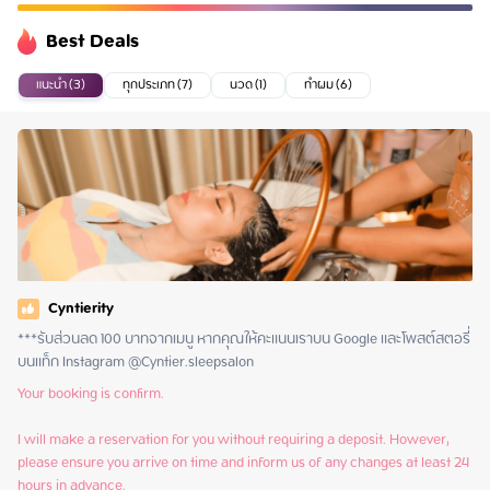
Best Deals
แนะนำ (3)
ทุกประเภท (7)
นวด (1)
ทำผม (6)
Cyntierity
***รับส่วนลด 100 บาทจากเมนู หากคุณให้คะแนนเราบน Google และโพสต์สตอรี่
บนแท็ก Instagram @Cyntier.sleepsalon
Your booking is confirm.

I will make a reservation for you without requiring a deposit. However, 
please ensure you arrive on time and inform us of any changes at least 24 
hours in advance.
