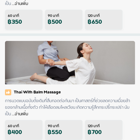
เป็น
 ...
อ่านเพิ่ม
60
นาที
90
นาที
120
นาที
฿
350
฿
500
฿
650
Thai With Balm Massage
การนวดแบบฉบับดั้งเดิมที่สืบทอดต่อกันมา เป็นศาสตร์ที่ช่วยลดความเมื่อยล้า
ของกล้ามเนื้อทั้งตัว ทำให้เลือดลมไหลเวียน เกิดความรู้สึกกระปรี้กระเปร่า นับ
เป็น
 ...
อ่านเพิ่ม
60
นาที
90
นาที
120
นาที
฿
400
฿
550
฿
700