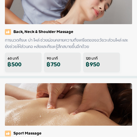
Back, Neck & Shoulder Massage
การนวดศีรษะ บ่า ไหล่ ช่วยผ่อนคลายความตึงเครียดของอวัยวะส่วนไหล่ และ
ยังช่วยให้ส่วนคอ หลังและศีรษะรู้สึกสบายขึ้นอีกด้วย
60
นาที
90
นาที
120
นาที
฿
500
฿
750
฿
950
Sport Massage