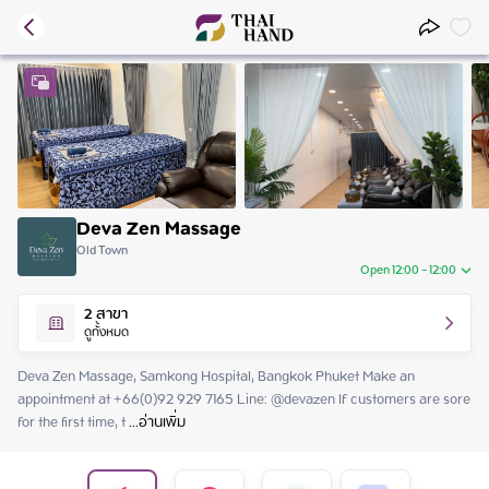
Deva Zen Massage
Old Town
Open 12:00 - 12:00
Sunday
12:00 - 12:00
2
สาขา
Monday
12:00 - 12:00
ดูทั้งหมด
Tuesday
12:00 - 12:00
Wednesday
12:00 - 12:00
Deva Zen Massage, Samkong Hospital, Bangkok Phuket Make an 
Thursday
12:00 - 12:00
appointment at +66(0)92 929 7165 Line: @devazen If customers are sore 
Friday
12:00 - 12:00
for the first time, t
 ...
อ่านเพิ่ม
Saturday
12:00 - 12:00