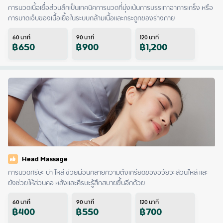
การนวดเนื้อเยื่อส่วนลึกเป็นเทคนิคการนวดที่มุ่งเน้นการบรรเทาอาการเกร็ง หรือ
การบาดเจ็บของเนื้อเยื้อในระบบกล้ามเนื้อและกระดูกของร่างกาย
60
นาที
90
นาที
120
นาที
฿
650
฿
900
฿
1,200
Head Massage
การนวดศรีษะ บ่า ไหล่ ช่วยผ่อนคลายความตึงเครียดของอวัยวะส่วนไหล่ และ
ยังช่วยให้ส่วนคอ หลังและศีรษะรู้สึกสบายขึ้นอีกด้วย
60
นาที
90
นาที
120
นาที
฿
400
฿
550
฿
700