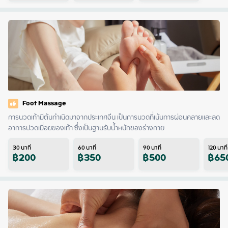
Foot Massage
การนวดเท้ามีต้นกำเนิดมาจากประเทศจีน เป็นการนวดที่เน้นการผ่อนคลายและลด
อาการปวดเมื่อยของเท้า ซึ่งเป็นฐานรับน้ำหนักของร่างกาย
30
นาที
60
นาที
90
นาที
120
นาที
฿
200
฿
350
฿
500
฿
65