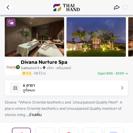
Divana Nurture Spa
Sukhumvit 11
•
อโศก - พร้อมพงษ์
4.5
(
18
รีวิว
)
Open 11:00 - 23:00
Saturday
11:00 - 23:00
6
สาขา
Sunday
11:00 - 23:00
ดูทั้งหมด
Monday
11:00 - 23:00
Tuesday
11:00 - 23:00
Divana  "Where Oriental Aesthetics and  Unsurpassed Quality Meet"  A 
Wednesday
11:00 - 23:00
place where Oriental Aesthetics and Unsurpassed Quality meetsort of 
Thursday
11:00 - 23:00
stories integ
 ...
อ่านเพิ่ม
Friday
11:00 - 23:00