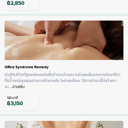
฿
2,850
Office Syndrome Remedy
ต่อสู้กับชีวิตที่ยุ่งเหยิงและยับยั้งตัวเองด้วยความช่วยเหลือของการรักษาที่น่า
ทึ่งนี้ เทคนิคผสมผสานการรักษาหลัง ไหล่ และศีรษะ วิธีการรักษานี้ปิดท้ายกา
รบ
 ...
อ่านเพิ่ม
120
นาที
฿
3,150