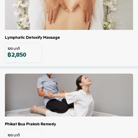
Lymphatic Detoxify Massage
100
นาที
฿
2,850
Phikat Bua Prakob Remedy
100
นาที