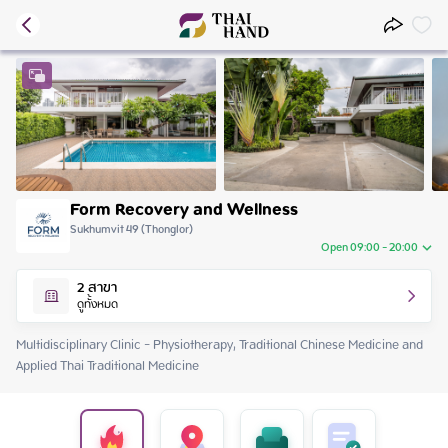
Form Recovery and Wellness
Sukhumvit 49 (Thonglor)
Open 09:00 - 20:00
Friday
09:00 - 20:00
2
สาขา
Saturday
09:00 - 18:00
ดูทั้งหมด
Sunday
09:00 - 18:00
Monday
09:00 - 20:00
Multidisciplinary Clinic - Physiotherapy, Traditional Chinese Medicine and 
Tuesday
09:00 - 20:00
Applied Thai Traditional Medicine
Wednesday
09:00 - 20:00
Thursday
09:00 - 20:00