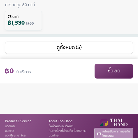
การกดจุด 60 นาที
75
นาที
฿
1,330
1,900
ดูทั้งหมด (5)
฿
0
ซื้อเลย
0
บริการ
Product & Service
About ThaiHand
นวดไทย
ข้อกำหนดและเงื่อนไข
นวดเท้า
ค้นหาเรื่องที่น่าสนใจเกี่ยวกับการ
สมัครเป็นพาร์ทเนอร์กับ
นวดศีรษะ บ่า ไหล่
นวดไทย
ไทยแฮนด์