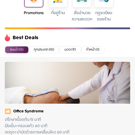
Promotions
ที่อยู่ร้าน
สิ่งอำนวย
กฏระเบียบ
ความสะดวก
ของร้าน
Best Deals
แนะนำ (5)
ทุกประเภท (10)
นวด (9)
ทำหน้า (1)
Office Syndrome
ปรึกษาเบื้องต้น 15 นาที

ฝังเข็ม+ครอบแก้ว 60 นาที

กดจุด+บำบัดด้วยการเคลื่อนไหว 60 นาที
