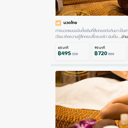
นวดไทย
การนวดแบบฉบับดั้งเดิมที่สืบทอดต่อกันมา เป็นศา
เวียน เกิดความรู้สึกกระปรี้กระเปร่า นับเป็น
 ...
อ่าน
60
นาที
90
นาที
฿
495
฿
720
550
800