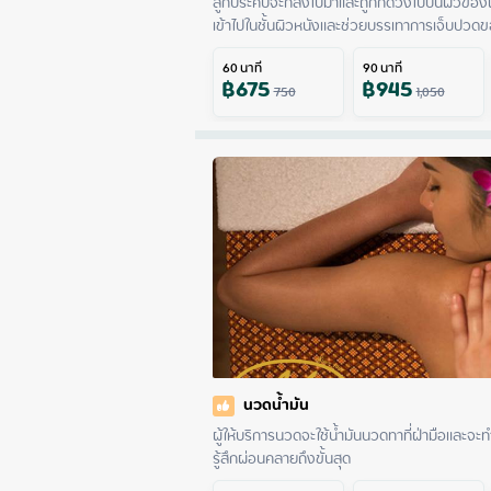
ลูกประคบจะกลิ้งไปมาและถูกกดวงไปบนผิวของผ
เข้าไปในชั้นผิวหนังและช่วยบรรเทาการเจ็บปวดขอ
60
นาที
90
นาที
฿
675
฿
945
750
1,050
นวดน้ำมัน
ผู้ให้บริการนวดจะใช้น้ำมันนวดทาที่ฝ่ามือและจะ
รู้สึกผ่อนคลายถึงขั้นสุด