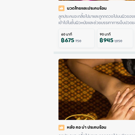
นวดไทยและประคบร้อน
ลูกประคบจะกลิ้งไปมาและถูกกดวงไปบนผิวของผ
เข้าไปในชั้นผิวหนังและช่วยบรรเทาการเจ็บปวดขอ
60
นาที
90
นาที
฿
675
฿
945
750
1,050
หลัง คอ บ่า ประคบร้อน