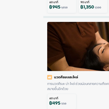
60
นาที
90
นาที
฿
945
฿
1,350
1,050
1,500
นวดศีรษะและไหล่
การนวดศีรษะ บ่า ไหล่ ช่วยผ่อนคลายความตึงเคร
สบายขึ้นอีกด้วย
60
นาที
฿
495
550