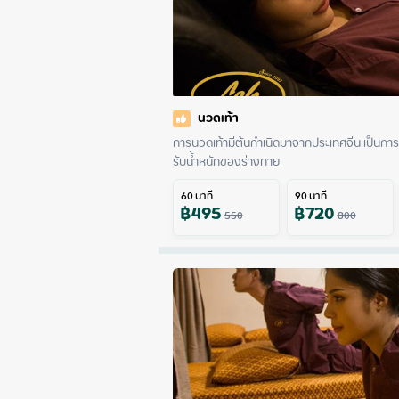
นวดเท้า
การนวดเท้ามีต้นกำเนิดมาจากประเทศจีน เป็นการ
รับน้ำหนักของร่างกาย
60
นาที
90
นาที
฿
495
฿
720
550
800