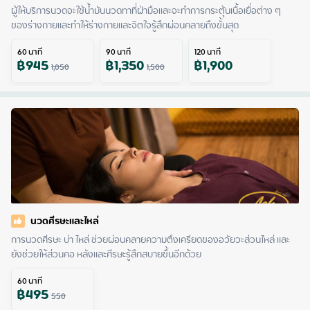
ผู้ให้บริการนวดจะใช้น้ำมันนวดทาที่ฝ่ามือและจะทำการกระตุ้นเนื้อเยื่อต่าง ๆ 
ของร่างกายและทำให้ร่างกายและจิตใจรู้สึกผ่อนคลายถึงขั้นสุด
60
นาที
90
นาที
120
นาที
฿
945
฿
1,350
฿
1,900
1,050
1,500
นวดศีรษะและไหล่
การนวดศีรษะ บ่า ไหล่ ช่วยผ่อนคลายความตึงเครียดของอวัยวะส่วนไหล่ และ
ยังช่วยให้ส่วนคอ หลังและศีรษะรู้สึกสบายขึ้นอีกด้วย
60
นาที
฿
495
550