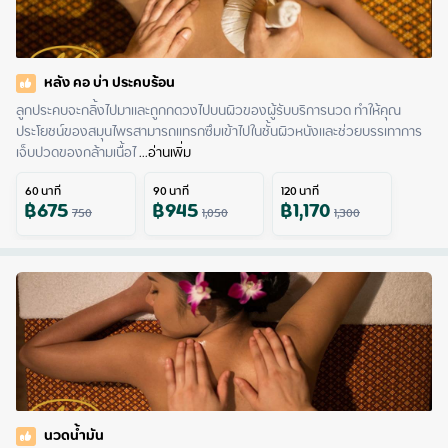
หลัง คอ บ่า ประคบร้อน
ลูกประคบจะกลิ้งไปมาและถูกกดวงไปบนผิวของผู้รับบริการนวด ทำให้คุณ
ประโยชน์ของสมุนไพรสามารถแทรกซึมเข้าไปในชั้นผิวหนังและช่วยบรรเทาการ
เจ็บปวดของกล้ามเนื้อไ
 ...
อ่านเพิ่ม
60
นาที
90
นาที
120
นาที
฿
675
฿
945
฿
1,170
750
1,050
1,300
นวดน้ำมัน