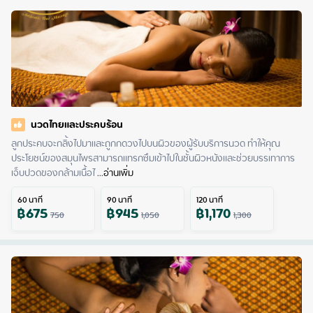
นวดไทยและประคบร้อน
ลูกประคบจะกลิ้งไปมาและถูกกดวงไปบนผิวของผู้รับบริการนวด ทำให้คุณ
ประโยชน์ของสมุนไพรสามารถแทรกซึมเข้าไปในชั้นผิวหนังและช่วยบรรเทาการ
เจ็บปวดของกล้ามเนื้อไ
 ...
อ่านเพิ่ม
60
นาที
90
นาที
120
นาที
฿
675
฿
945
฿
1,170
750
1,050
1,300