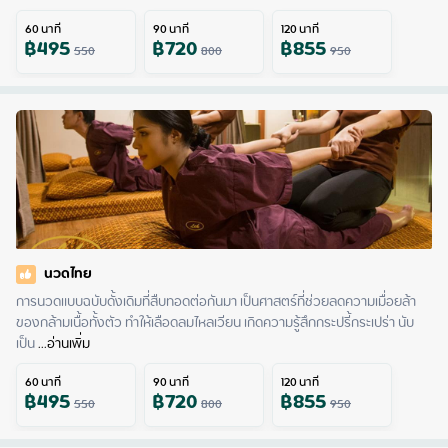
60
นาที
90
นาที
120
นาที
฿
495
฿
720
฿
855
550
800
950
นวดไทย
การนวดแบบฉบับดั้งเดิมที่สืบทอดต่อกันมา เป็นศาสตร์ที่ช่วยลดความเมื่อยล้า
ของกล้ามเนื้อทั้งตัว ทำให้เลือดลมไหลเวียน เกิดความรู้สึกกระปรี้กระเปร่า นับ
เป็น
 ...
อ่านเพิ่ม
60
นาที
90
นาที
120
นาที
฿
495
฿
720
฿
855
550
800
950