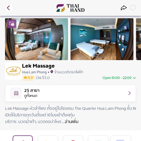
Lek Massage
Hua Lam Phong
•
ร้านนวดติดรถไฟฟ้า
4.9
(
36
รีวิว
)
Open 10:00 - 22:00
Monday
10:00 - 22:00
25
สาขา
Tuesday
10:00 - 22:00
ดูทั้งหมด
Wednesday
10:00 - 22:00
Thursday
10:00 - 22:00
Lek Massage หัวลำโพง ตั้งอยู่ในโรงเเรม The Quarter Hua Lam Phong ชั้น 14 

Friday
10:00 - 22:00
เปิดให้บริการทุกวันตั้งแต่ 10โมงเช้าถึง4ทุ่ม

Saturday
10:00 - 22:00
บริการ: นวดฝ่าเท้า, นวดคอบ่าไหล
 ...
อ่านเพิ่ม
Sunday
10:00 - 22:00