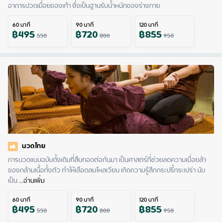
อาการปวดเมื่อยของเท้า ซึ่งเป็นฐานรับน้ำหนักของร่างกาย
60
นาที
90
นาที
120
นาที
฿
495
฿
720
฿
855
550
800
950
นวดไทย
การนวดแบบฉบับดั้งเดิมที่สืบทอดต่อกันมา เป็นศาสตร์ที่ช่วยลดความเมื่อยล้า
ของกล้ามเนื้อทั้งตัว ทำให้เลือดลมไหลเวียน เกิดความรู้สึกกระปรี้กระเปร่า นับ
เป็น
 ...
อ่านเพิ่ม
60
นาที
90
นาที
120
นาที
฿
495
฿
720
฿
855
550
800
950