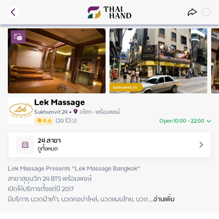
Lek Massage
Sukhumvit 24
•
อโศก - พร้อมพงษ์
4.6
(
20
รีวิว
)
Open 10:00 - 22:00
Friday
10:00 - 22:00
24
สาขา
Saturday
10:00 - 22:00
ดูทั้งหมด
Sunday
10:00 - 22:00
Monday
10:00 - 22:00
Lek Massage Presents “Lek Massage Bangkok”

Tuesday
10:00 - 22:00
สาขาสุขุมวิท 24 BTS พร้อมพงษ์

Wednesday
10:00 - 22:00
เปิดให้บริการตั้งแต่ปี 2017

Thursday
10:00 - 22:00
มีบริการ นวดฝ่าเท้า, นวดคอบ่าไหล่, นวดแผนไทย, นวด
 ...
อ่านเพิ่ม