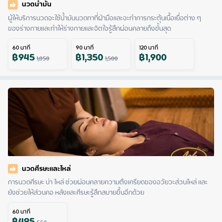
นวดน้ำมัน
ผู้ให้บริการนวดจะใช้น้ำมันนวดทาที่ฝ่ามือและจะทำการกระตุ้นเนื้อเยื่อต่าง ๆ 
ของร่างกายและทำให้ร่างกายและจิตใจรู้สึกผ่อนคลายถึงขั้นสุด
60
นาที
90
นาที
120
นาที
฿
945
฿
1,350
฿
1,900
1,050
1,500
นวดศีรษะและไหล่
การนวดศีรษะ บ่า ไหล่ ช่วยผ่อนคลายความตึงเครียดของอวัยวะส่วนไหล่ และ
ยังช่วยให้ส่วนคอ หลังและศีรษะรู้สึกสบายขึ้นอีกด้วย
60
นาที