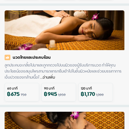
นวดไทยและประคบร้อน
ลูกประคบจะกลิ้งไปมาและถูกกดวงไปบนผิวของผู้รับบริการนวด ทำให้คุณ
ประโยชน์ของสมุนไพรสามารถแทรกซึมเข้าไปในชั้นผิวหนังและช่วยบรรเทาการ
เจ็บปวดของกล้ามเนื้อไ
 ...
อ่านเพิ่ม
60
นาที
90
นาที
120
นาที
฿
675
฿
945
฿
1,170
750
1,050
1,300