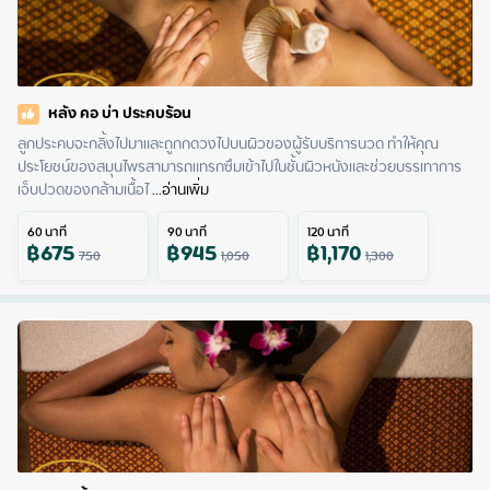
หลัง คอ บ่า ประคบร้อน
ลูกประคบจะกลิ้งไปมาและถูกกดวงไปบนผิวของผู้รับบริการนวด ทำให้คุณ
ประโยชน์ของสมุนไพรสามารถแทรกซึมเข้าไปในชั้นผิวหนังและช่วยบรรเทาการ
เจ็บปวดของกล้ามเนื้อไ
 ...
อ่านเพิ่ม
60
นาที
90
นาที
120
นาที
฿
675
฿
945
฿
1,170
750
1,050
1,300