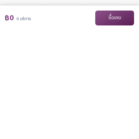
60
นาที
90
นาที
120
นาที
฿
495
฿
720
฿
855
฿
0
550
800
950
ซื้อเลย
0
บริการ
นวดไทย
การนวดแบบฉบับดั้งเดิมที่สืบทอดต่อกันมา เป็นศาสตร์ที่ช่วยลดความเมื่อยล้า
ของกล้ามเนื้อทั้งตัว ทำให้เลือดลมไหลเวียน เกิดความรู้สึกกระปรี้กระเปร่า นับ
เป็น
 ...
อ่านเพิ่ม
60
นาที
90
นาที
120
นาที
฿
495
฿
720
฿
855
550
800
950