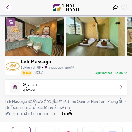
Lek Massage
Sukhumvit 49
•
ร้านนวดติดรถไฟฟ้า
5.0
(
1
รีวิว
)
Open 09:30 - 23:30
Sunday
09:30 - 23:30
24
สาขา
Monday
09:30 - 23:30
ดูทั้งหมด
Tuesday
09:30 - 23:30
Wednesday
09:30 - 23:30
Lek Massage หัวลำโพง ตั้งอยู่ในโรงเเรม The Quarter Hua Lam Phong ชั้น 14 

Thursday
09:30 - 23:30
เปิดให้บริการทุกวันตั้งแต่ 10โมงเช้าถึง4ทุ่ม

Friday
09:30 - 23:30
บริการ: นวดฝ่าเท้า, นวดคอบ่าไหล
 ...
อ่านเพิ่ม
Saturday
09:30 - 23:30